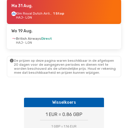
Do 10 Sep.
Ma 31 Aug.
- Do 17 Sep.
British Airways
Direct
Klm Royal Dutch Airlines
1 Stop
HAJ
HAJ
- LON
- LON
British Airways
Direct
LON
- HAJ
Wo 19 Aug.
Za 5 Sep.
British Airways
- Zo 6 Sep.
Direct
HAJ
- LON
British Airways
Direct
HAJ
- LON
British Airways
Direct
LON
- HAJ
De prijzen op deze pagina waren beschikbaar in de afgelopen
20 dagen voor de aangegeven periodes en dienen niet te
worden beschouwd als de uiteindelijke prijs. Houd er rekening
Wo 19 Aug.
- Do 20 Aug.
mee dat beschikbaarheid en prijzen kunnen wijzigen.
British Airways
Direct
HAJ
- LON
British Airways
Direct
LON
- HAJ
Wisselkoers
1 EUR = 0.86 GBP
1 GBP = 1.16 EUR