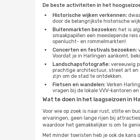
De beste activiteiten in het hoogseizo
Historische wijken verkennen:
dwaal
door de belangrijkste historische wi
Buitenmarkten bezoeken:
het is al
smaakpapillen een meeslepende reis e
openlucht- en rommelmarkten!
Concerten en festivals bezoeken:
v
Voordat je in Harlingen aankomt, bek
Landschapsfotografie:
vereeuwig pr
prachtige architectuur, street art e
zijn om de stad te ontdekken.
Fietsen en wandelen:
Verken Harling
vragen bij de lokale VVV-kantoren en
Wat te doen in het laagseizoen in H
Voor wie op zoek is naar rust, stilte en 
ervaringen, geen lange rijen bij attract
waardoor het gemakkelijker is om te geni
Met minder toeristen heb je ook de kans 