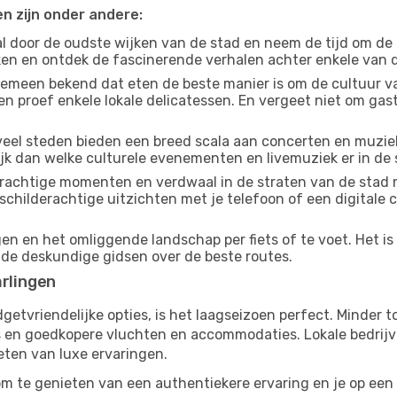
en zijn onder andere:
 door de oudste wijken van de stad en neem de tijd om de
jken en ontdek de fascinerende verhalen achter enkele van
gemeen bekend dat eten de beste manier is om de cultuur va
n proef enkele lokale delicatessen. En vergeet niet om ga
eel steden bieden een breed scala aan concerten en muziek
ijk dan welke culturele evenementen en livemuziek er in de 
achtige momenten en verdwaal in de straten van de stad 
n schilderachtige uitzichten met je telefoon of een digital
en en het omliggende landschap per fiets of te voet. Het is
 de deskundige gidsen over de beste routes.
arlingen
budgetvriendelijke opties, is het laagseizoen perfect. Minder
ies en goedkopere vluchten en accommodaties. Lokale bedrijv
eten van luxe ervaringen.
om te genieten van een authentiekere ervaring en je op een 