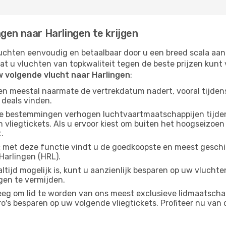
gen naar Harlingen te krijgen
chten eenvoudig en betaalbaar door u een breed scala aan
at u vluchten van topkwaliteit tegen de beste prijzen kun
w volgende vlucht naar Harlingen
:
gen meestal naarmate de vertrekdatum nadert, vooral tijden
 deals vinden.
e bestemmingen verhogen luchtvaartmaatschappijen tijdens
vliegtickets. Als u ervoor kiest om buiten het hoogseizoen n
.
:
met deze functie vindt u de goedkoopste en meest geschikt
Harlingen (HRL).
ltijd mogelijk is, kunt u aanzienlijk besparen op uw vluch
gen te vermijden.
g om lid te worden van ons meest exclusieve lidmaatschap
s besparen op uw volgende vliegtickets. Profiteer nu van o