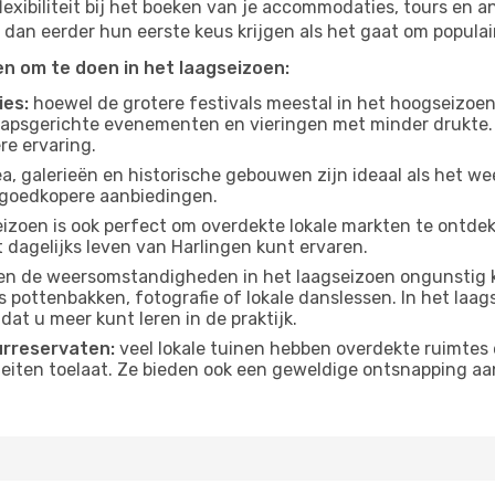
lexibiliteit bij het boeken van je accommodaties, tours en a
 dan eerder hun eerste keus krijgen als het gaat om populair
ten om te doen in het laagseizoen:
ies:
hoewel de grotere festivals meestal in het hoogseizoen 
apsgerichte evenementen en vieringen met minder drukte.
re ervaring.
, galerieën en historische gebouwen zijn ideaal als het weer
goedkopere aanbiedingen.
izoen is ook perfect om overdekte lokale markten te ontdek
 dagelijks leven van Harlingen kunt ervaren.
n de weersomstandigheden in het laagseizoen ongunstig k
s pottenbakken, fotografie of lokale danslessen. In het laag
dat u meer kunt leren in de praktijk.
urreservaten:
veel lokale tuinen hebben overdekte ruimtes 
eiten toelaat. Ze bieden ook een geweldige ontsnapping aa