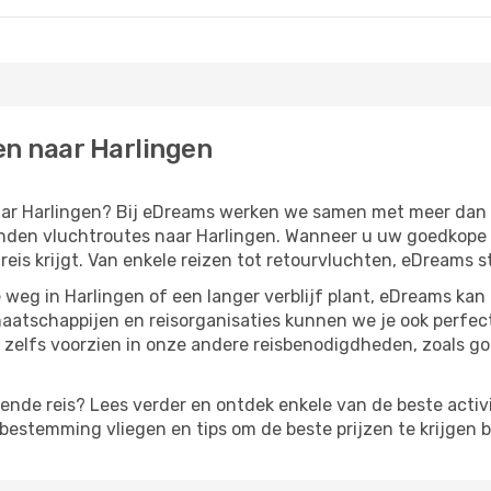
en naar Harlingen
 naar Harlingen? Bij eDreams werken we samen met meer da
den vluchtroutes naar Harlingen. Wanneer u uw goedkope vli
eis krijgt. Van enkele reizen tot retourvluchten, eDreams st
weg in Harlingen of een langer verblijf plant, eDreams kan
aatschappijen en reisorganisaties kunnen we je ook perfe
zelfs voorzien in onze andere reisbenodigdheden, zoals g
gende reis? Lees verder en ontdek enkele van de beste activi
estemming vliegen en tips om de beste prijzen te krijgen b