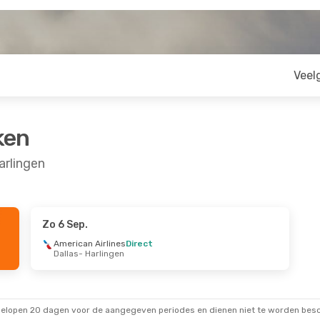
Veel
ken
arlingen
Zo 6 Sep.
 30 Aug.
American Airlines
Direct
Dallas
- Harlingen
es
1 Stop
rlingen
es
terdam
gelopen 20 dagen voor de aangegeven periodes en dienen niet te worden besch