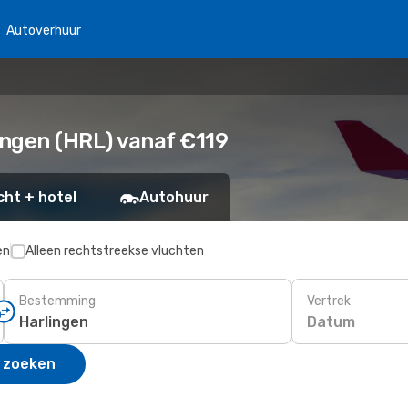
Autoverhuur
ngen (HRL) vanaf €119
cht + hotel
Autohuur
en
Alleen rechtstreekse vluchten
Bestemming
Vertrek
Datum
 zoeken