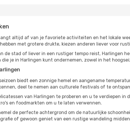
eken
hangt altijd af van je favoriete activiteiten en het lokale
bben met grotere drukte, kiezen anderen liever voor rusti
 de stad of liever in een rustiger tempo reist, Harlingen he
en die je in Harlingen kunt ondernemen, zowel in het hoogsei
arlingen
gseizoen biedt een zonnige hemel en aangename temperaturen
nnen, deel te nemen aan culturele festivals of te ontspan
licatessen van Harlingen te proberen en u te verdiepen in
tro's en foodmarkten om u te laten verwennen.
 hemel de perfecte achtergrond om de natuurlijke schoonhei
tografie of gewoon geniet van een rustige wandeling midde