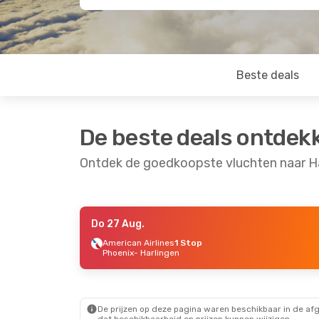
Beste deals
De beste deals ontdek
Ontdek de goedkoopste vluchten naar H
Do 27 Aug.
Zo 6 Sep.
- Ma 7 Sep.
Za 22 Aug.
- Zo
American Airlines
1 Stop
Phoenix
- Harlingen
American Airlines
Direct
American Airlin
Dallas
- Harlingen
Amsterdam
- Ha
American Airlines
Direct
American Airlin
Harlingen
- Dallas
2 Stops
Harlingen
- Ams
De prijzen op deze pagina waren beschikbaar in de af