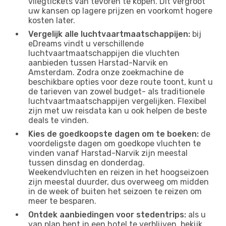
vliegtickets van tevoren te kopen. Dit vergroot
uw kansen op lagere prijzen en voorkomt hogere
kosten later.
Vergelijk alle luchtvaartmaatschappijen:
bij
eDreams vindt u verschillende
luchtvaartmaatschappijen die vluchten
aanbieden tussen Harstad-Narvik en
Amsterdam. Zodra onze zoekmachine de
beschikbare opties voor deze route toont, kunt u
de tarieven van zowel budget- als traditionele
luchtvaartmaatschappijen vergelijken. Flexibel
zijn met uw reisdata kan u ook helpen de beste
deals te vinden.
Kies de goedkoopste dagen om te boeken:
de
voordeligste dagen om goedkope vluchten te
vinden vanaf Harstad-Narvik zijn meestal
tussen dinsdag en donderdag.
Weekendvluchten en reizen in het hoogseizoen
zijn meestal duurder, dus overweeg om midden
in de week of buiten het seizoen te reizen om
meer te besparen.
Ontdek aanbiedingen voor stedentrips:
als u
van plan bent in een hotel te verblijven, bekijk