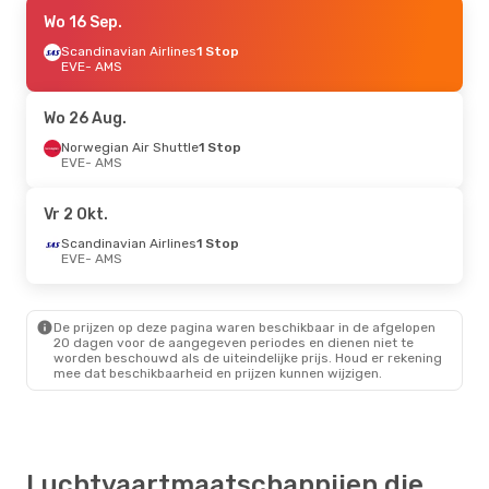
Ma 14 Sep.
Wo 16 Sep.
- Vr 18 Sep.
Scandinavian Airlines
Scandinavian Airlines
1 Stop
1 Stop
EVE
- AMS
EVE
- AMS
Scandinavian Airlines
1 Stop
Wo 26 Aug.
AMS
- EVE
Norwegian Air Shuttle
1 Stop
EVE
- AMS
Za 29 Aug.
- Za 5 Sep.
Scandinavian Airlines
Vr 2 Okt.
1 Stop
EVE
- AMS
Scandinavian Airlines
1 Stop
Scandinavian Airlines
EVE
- AMS
1 Stop
AMS
- EVE
De prijzen op deze pagina waren beschikbaar in de afgelopen
20 dagen voor de aangegeven periodes en dienen niet te
worden beschouwd als de uiteindelijke prijs. Houd er rekening
mee dat beschikbaarheid en prijzen kunnen wijzigen.
Luchtvaartmaatschappijen die