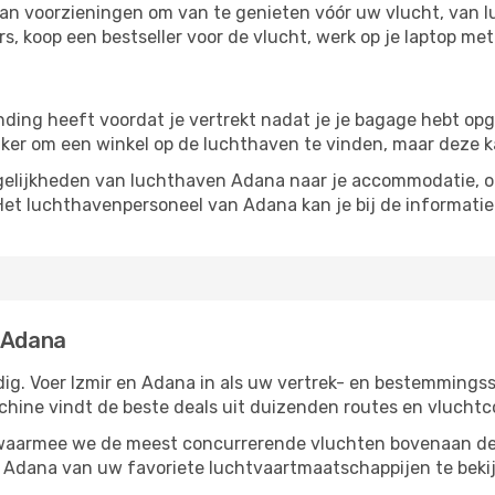
aan voorzieningen om van te genieten vóór uw vlucht, van l
, koop een bestseller voor de vlucht, werk op je laptop met 
inding heeft voordat je vertrekt nadat je je bagage hebt op
ijker om een ​​winkel op de luchthaven te vinden, maar deze 
elijkheden van luchthaven Adana naar je accommodatie, of 
Het luchthavenpersoneel van Adana kan je bij de informatie
r Adana
g. Voer Izmir en Adana in als uw vertrek- en bestemmingsst
chine vindt de beste deals uit duizenden routes en vluchtc
, waarmee we de meest concurrerende vluchten bovenaan de
r Adana van uw favoriete luchtvaartmaatschappijen te beki