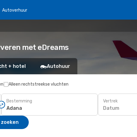
Autoverhuur
erveren met eDreams
cht + hotel
Autohuur
en
Alleen rechtstreekse vluchten
Bestemming
Vertrek
Datum
 zoeken