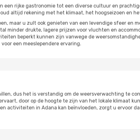
n een rijke gastronomie tot een diverse cultuur en prachtig
ud altijd rekening met het klimaat, het hoogseizoen en het
en, maar u zult ook genieten van een levendige sfeer en me
al minder drukte, lagere prijzen voor vluchten en accommod
viteiten beperkt kunnen zijn vanwege de weersomstandighed
gt voor een meeslependere ervaring.
illen, dus het is verstandig om de weersverwachting te cont
ervaart, door op de hoogte te zijn van het lokale klimaat k
 activiteiten in Adana kan beïnvloeden, zorgt u ervoor da