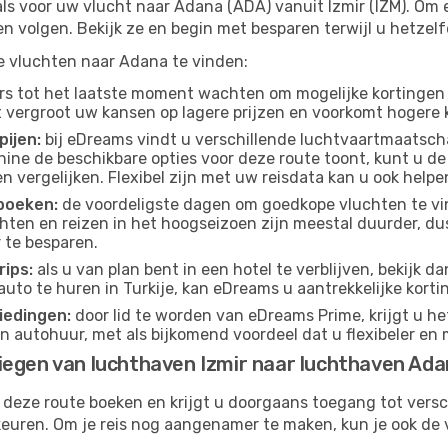
ls voor uw vlucht naar Adana (ADA) vanuit Izmir (IZM). Om er
en volgen. Bekijk ze en begin met besparen terwijl u hetze
pe vluchten naar Adana te vinden:
s tot het laatste moment wachten om mogelijke kortingen 
t vergroot uw kansen op lagere prijzen en voorkomt hogere k
pijen:
bij eDreams vindt u verschillende luchtvaartmaatsch
ine de beschikbare opties voor deze route toont, kunt u de
 vergelijken. Flexibel zijn met uw reisdata kan u ook helpe
boeken:
de voordeligste dagen om goedkope vluchten te vin
ten en reizen in het hoogseizoen zijn meestal duurder, d
 te besparen.
ips:
als u van plan bent in een hotel te verblijven, bekijk 
 auto te huren in Turkije, kan eDreams u aantrekkelijke kort
iedingen:
door lid te worden van eDreams Prime, krijgt u he
n autohuur, met als bijkomend voordeel dat u flexibeler en 
iegen van luchthaven Izmir naar luchthaven Ad
 deze route boeken en krijgt u doorgaans toegang tot vers
euren. Om je reis nog aangenamer te maken, kun je ook de 