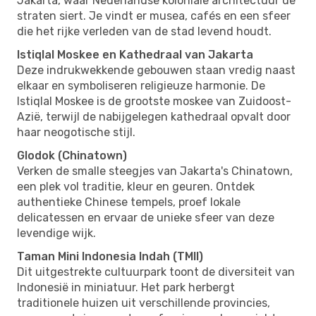
Jakarta, waar Nederlandse koloniale architectuur de
straten siert. Je vindt er musea, cafés en een sfeer
die het rijke verleden van de stad levend houdt.
Istiqlal Moskee en Kathedraal van Jakarta
Deze indrukwekkende gebouwen staan vredig naast
elkaar en symboliseren religieuze harmonie. De
Istiqlal Moskee is de grootste moskee van Zuidoost-
Azië, terwijl de nabijgelegen kathedraal opvalt door
haar neogotische stijl.
Glodok (Chinatown)
Verken de smalle steegjes van Jakarta's Chinatown,
een plek vol traditie, kleur en geuren. Ontdek
authentieke Chinese tempels, proef lokale
delicatessen en ervaar de unieke sfeer van deze
levendige wijk.
Taman Mini Indonesia Indah (TMII)
Dit uitgestrekte cultuurpark toont de diversiteit van
Indonesië in miniatuur. Het park herbergt
traditionele huizen uit verschillende provincies,