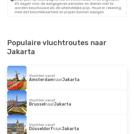
20 dagen voor de aangegeven periodes en dienen niet te
worden beschouwd als de uiteindelijke prijs. Houd er rekening
mee dat beschikbaarheid en prijzen kunnen wijzigen.
Populaire vluchtroutes naar
Jakarta
Vluchten vanaf
Amsterdam
naar
Jakarta
Vluchten vanaf
Brussel
naar
Jakarta
Vluchten vanaf
Düsseldorf
naar
Jakarta