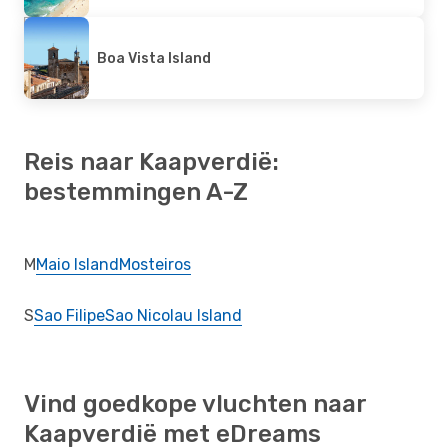
Boa Vista Island
Reis naar Kaapverdië:
bestemmingen A-Z
M
Maio Island
Mosteiros
S
Sao Filipe
Sao Nicolau Island
Vind goedkope vluchten naar
Kaapverdië met eDreams