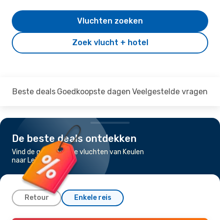
Vluchten zoeken
Zoek vlucht + hotel
Beste deals
Goedkoopste dagen
Veelgestelde vragen
De beste deals ontdekken
Vind de goedkoopste vluchten van Keulen
naar Leipzig-Halle
Retour
Enkele reis