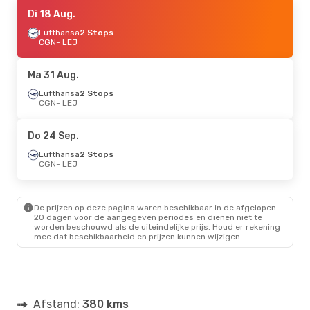
Do 20 Aug.
Di 18 Aug.
- Ma 24 Aug.
Lufthansa
Lufthansa
2 Stops
2 Stops
CGN
CGN
- LEJ
- LEJ
Lufthansa
2 Stops
LEJ
- CGN
Ma 31 Aug.
Do 27 Aug.
Lufthansa
- Zo 30 Aug.
2 Stops
CGN
- LEJ
Lufthansa
2 Stops
CGN
- LEJ
Lufthansa
2 Stops
Do 24 Sep.
LEJ
- CGN
Lufthansa
2 Stops
CGN
- LEJ
De prijzen op deze pagina waren beschikbaar in de afgelopen
20 dagen voor de aangegeven periodes en dienen niet te
worden beschouwd als de uiteindelijke prijs. Houd er rekening
mee dat beschikbaarheid en prijzen kunnen wijzigen.
Afstand:
380 kms