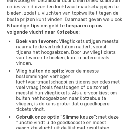
eenvoudig en betaalbaar door u een breed scala aan
opties van duizenden luchtvaartmaatschappijen te
bieden, zodat u vluchten van topkwaliteit tegen de
beste prijzen kunt vinden. Daarnaast geven we u ook
5 handige tips om geld te besparen op uw
volgende vlucht naar Kotzebue
:
Boek van tevoren:
Vliegtickets stijgen meestal
naarmate de vertrekdatum nadert, vooral
tijdens het hoogseizoen. Door uw vliegtickets
van tevoren te boeken, kunt u betere deals
vinden.
Vlieg buiten de spits:
Voor de meeste
bestemmingen verhogen
luchtvaartmaatschappijen tijdens periodes met
veel vraag (zoals feestdagen of de zomer)
meestal hun vliegtickets. Als u ervoor kiest om
buiten het hoogseizoen naar Kotzebue te
vliegen, is de kans groter dat u goedkopere
tickets vindt.
Gebruik onze optie "Slimme keuze":
met deze
functie vindt u de goedkoopste en meest
geschikte vlucht uit de lijst met resultaten