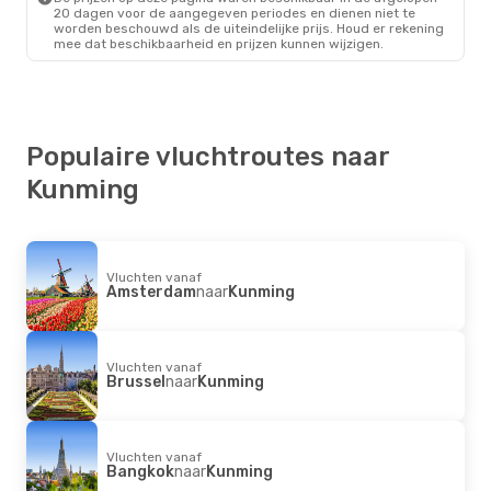
20 dagen voor de aangegeven periodes en dienen niet te
worden beschouwd als de uiteindelijke prijs. Houd er rekening
mee dat beschikbaarheid en prijzen kunnen wijzigen.
Populaire vluchtroutes naar
Kunming
Vluchten vanaf
Amsterdam
naar
Kunming
Vluchten vanaf
Brussel
naar
Kunming
Vluchten vanaf
Bangkok
naar
Kunming