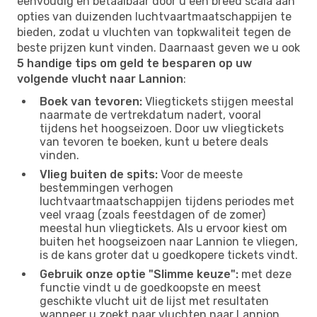
eenvoudig en betaalbaar door u een breed scala aan
opties van duizenden luchtvaartmaatschappijen te
bieden, zodat u vluchten van topkwaliteit tegen de
beste prijzen kunt vinden. Daarnaast geven we u ook
5 handige tips om geld te besparen op uw
volgende vlucht naar Lannion
:
Boek van tevoren:
Vliegtickets stijgen meestal
naarmate de vertrekdatum nadert, vooral
tijdens het hoogseizoen. Door uw vliegtickets
van tevoren te boeken, kunt u betere deals
vinden.
Vlieg buiten de spits:
Voor de meeste
bestemmingen verhogen
luchtvaartmaatschappijen tijdens periodes met
veel vraag (zoals feestdagen of de zomer)
meestal hun vliegtickets. Als u ervoor kiest om
buiten het hoogseizoen naar Lannion te vliegen,
is de kans groter dat u goedkopere tickets vindt.
Gebruik onze optie "Slimme keuze":
met deze
functie vindt u de goedkoopste en meest
geschikte vlucht uit de lijst met resultaten
wanneer u zoekt naar vluchten naar Lannion