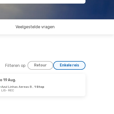
Veelgestelde vragen
Filteren op
Retour
Enkele reis
o 19 Aug.
Azul Linhas Aereas Brasileiras
1 Stop
LIS
- REC