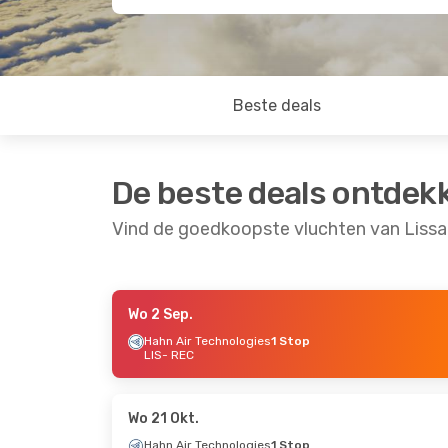
Beste deals
De beste deals ontdek
Vind de goedkoopste vluchten van Lissa
Wo 2 Sep.
Ma 21 Sep.
- Do 1 Okt.
Zo 13 Sep.
- Za 1
Hahn Air Technologies
1 Stop
LIS
- REC
Iberia
1 Stop
TAP Portugal
Dire
LIS
- REC
LIS
- REC
Iberia
1 Stop
TAP Portugal
Dire
REC
- LIS
REC
- LIS
Wo 21 Okt.
Hahn Air Technologies
1 Stop