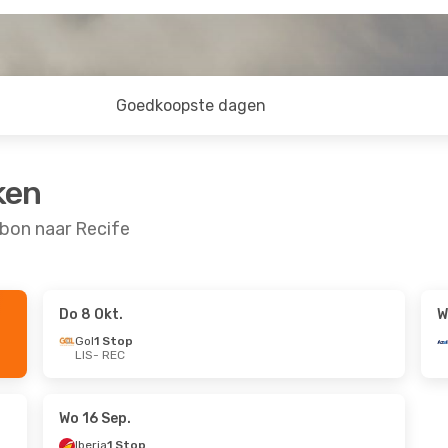
Goedkoopste dagen
ken
bon naar Recife
Do 8 Okt.
W
9 Sep.
Zo 16 Aug.
- Za 22 Aug.
Gol
1 Stop
LIS
- REC
ct
TAP Portugal
Direct
LIS
- REC
ct
TAP Portugal
Direct
REC
- LIS
Wo 16 Sep.
Iberia
1 Stop