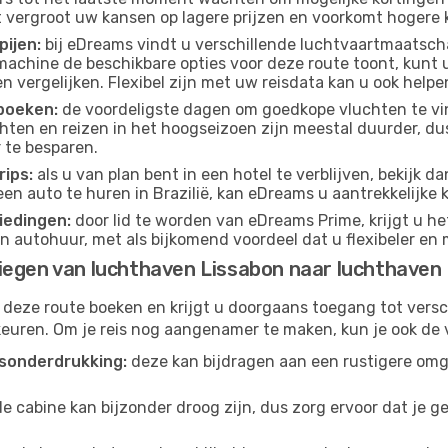
t vergroot uw kansen op lagere prijzen en voorkomt hogere k
pijen:
bij eDreams vindt u verschillende luchtvaartmaatsch
achine de beschikbare opties voor deze route toont, kunt 
 vergelijken. Flexibel zijn met uw reisdata kan u ook helpe
boeken:
de voordeligste dagen om goedkope vluchten te vi
ten en reizen in het hoogseizoen zijn meestal duurder, d
 te besparen.
ips:
als u van plan bent in een hotel te verblijven, bekijk 
een auto te huren in Brazilië, kan eDreams u aantrekkelijke
iedingen:
door lid te worden van eDreams Prime, krijgt u he
n autohuur, met als bijkomend voordeel dat u flexibeler en 
iegen van luchthaven Lissabon naar luchthaven
 deze route boeken en krijgt u doorgaans toegang tot vers
euren. Om je reis nog aangenamer te maken, kun je ook de 
sonderdrukking:
deze kan bijdragen aan een rustigere omg
de cabine kan bijzonder droog zijn, dus zorg ervoor dat je 