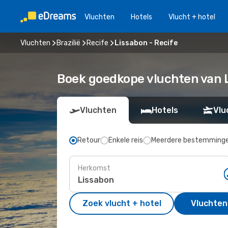
Vluchten
Hotels
Vlucht + hotel
Vluchten
Brazilië
Recife
Lissabon - Recife
Boek goedkope vluchten van L
Vluchten
Hotels
Vlu
Retour
Enkele reis
Meerdere bestemming
Herkomst
Zoek vlucht + hotel
Vluchten