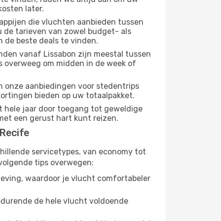
osten later.
appijen die vluchten aanbieden tussen
u de tarieven van zowel budget- als
n de beste deals te vinden.
nden vanaf Lissabon zijn meestal tussen
us overweeg om midden in de week of
dan onze aanbiedingen voor stedentrips
 kortingen bieden op uw totaalpakket.
t hele jaar door toegang tot geweldige
met een gerust hart kunt reizen.
 Recife
chillende servicetypes, van economy tot
volgende tips overwegen:
eving, waardoor je vlucht comfortabeler
gedurende de hele vlucht voldoende