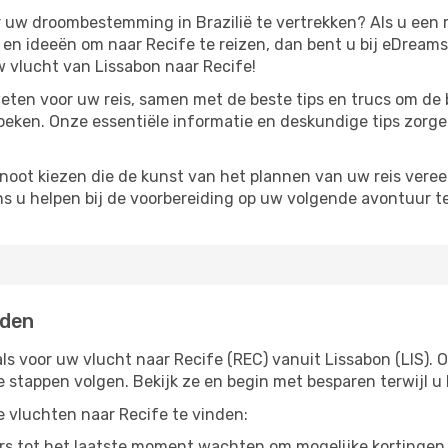
ar uw droombestemming in Brazilië te vertrekken? Als u een 
ie en ideeën om naar Recife te reizen, dan bent u bij eDream
 vlucht van Lissabon naar Recife!
eten voor uw reis, samen met de beste tips en trucs om de 
eken. Onze essentiële informatie en deskundige tips zorgen 
noot kiezen die de kunst van het plannen van uw reis vere
ns u helpen bij de voorbereiding op uw volgende avontuur te
nden
ls voor uw vlucht naar Recife (REC) vanuit Lissabon (LIS). O
ge stappen volgen. Bekijk ze en begin met besparen terwijl
pe vluchten naar Recife te vinden:
s tot het laatste moment wachten om mogelijke kortingen 