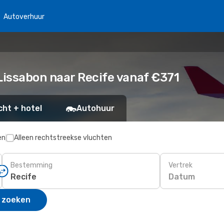
Autoverhuur
issabon naar Recife vanaf €371
cht + hotel
Autohuur
en
Alleen rechtstreekse vluchten
Bestemming
Vertrek
Datum
 zoeken