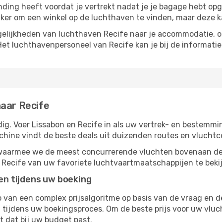
inding heeft voordat je vertrekt nadat je je bagage hebt op
ijker om een ​​winkel op de luchthaven te vinden, maar deze 
elijkheden van luchthaven Recife naar je accommodatie, of 
Het luchthavenpersoneel van Recife kan je bij de informatie
naar Recife
g. Voer Lissabon en Recife in als uw vertrek- en bestemmin
chine vindt de beste deals uit duizenden routes en vluchtc
, waarmee we de meest concurrerende vluchten bovenaan de
r Recife van uw favoriete luchtvaartmaatschappijen te beki
ten tijdens uw boeking
van een complex prijsalgoritme op basis van de vraag en d
tijdens uw boekingsproces. Om de beste prijs voor uw vluch
dt dat bij uw budget past.