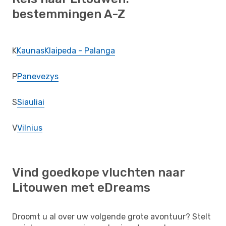
bestemmingen A-Z
K
Kaunas
Klaipeda - Palanga
P
Panevezys
S
Siauliai
V
Vilnius
Vind goedkope vluchten naar
Litouwen met eDreams
Droomt u al over uw volgende grote avontuur? Stelt