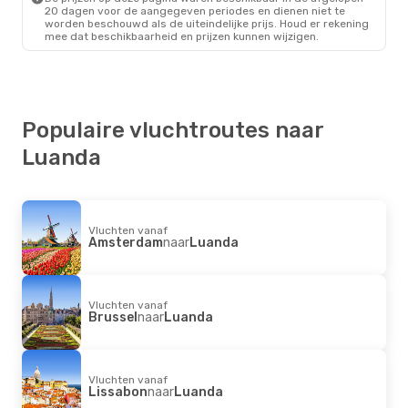
Brussel
- Luanda
20 dagen voor de aangegeven periodes en dienen niet te
Ethiopian Airlines
worden beschouwd als de uiteindelijke prijs. Houd er rekening
1 Stop
mee dat beschikbaarheid en prijzen kunnen wijzigen.
Luanda
- Brussel
Populaire vluchtroutes naar
Luanda
Vluchten vanaf
Amsterdam
naar
Luanda
Vluchten vanaf
Brussel
naar
Luanda
Vluchten vanaf
Lissabon
naar
Luanda