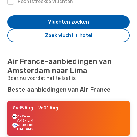
Rechtstreekse vluchten
Vluchten zoeken
Zoek vlucht + hotel
Air France-aanbiedingen van
Amsterdam naar Lima
Boek nu voordat het te laat is
Beste aanbiedingen van Air France
Za 15 Aug.
- Vr 21 Aug.
AF
Direct
AMS
- LIM
KL
Direct
LIM
- AMS