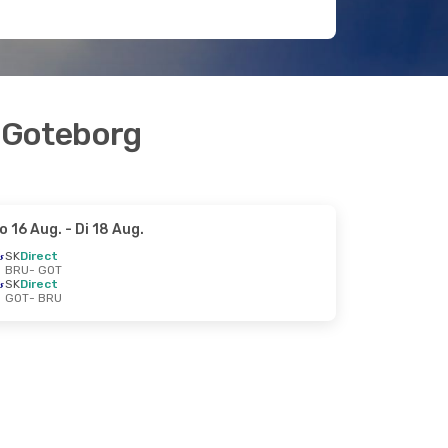
r Goteborg
o 16 Aug.
- Di 18 Aug.
SK
Direct
BRU
- GOT
SK
Direct
GOT
- BRU