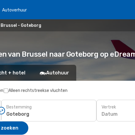
Autoverhuur
Brussel - Goteborg
en van Brussel naar Goteborg op eDrea
cht + hotel
Autohuur
en
Alleen rechtstreekse vluchten
Bestemming
Vertrek
Datum
 zoeken