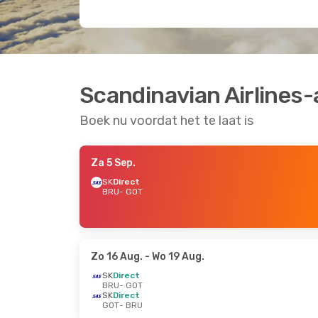
Scandinavian Airlines
Boek nu voordat het te laat is
Za 5 Sep.
SK
Direct
BRU
- GOT
Zo 16 Aug.
- Wo 19 Aug.
SK
Direct
BRU
- GOT
SK
Direct
GOT
- BRU