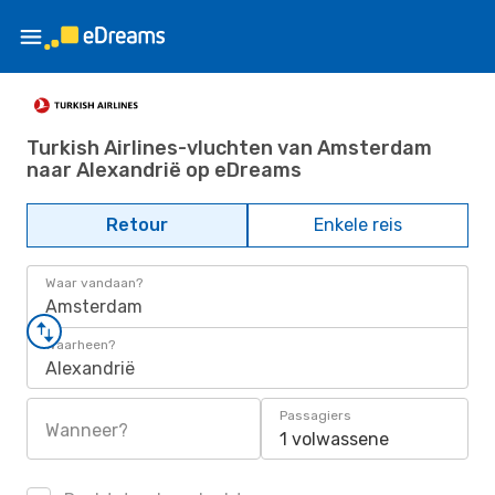
Turkish Airlines-vluchten van Amsterdam
naar Alexandrië op eDreams
Retour
Enkele reis
Waar vandaan?
Amsterdam
Waarheen?
Alexandrië
Passagiers
Wanneer?
1 volwassene