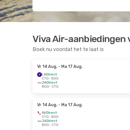
Viva Air-aanbiedingen
Boek nu voordat het te laat is
Vr 14 Aug.
- Ma 17 Aug.
LA
Direct
CTG
- BOG
JA
Direct
BOG
- CTG
Vr 14 Aug.
- Ma 17 Aug.
AV
Direct
CTG
- BOG
JA
Direct
BOG
- CTG