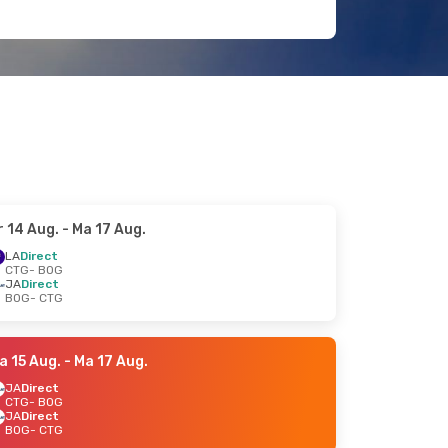
r 14 Aug.
- Ma 17 Aug.
LA
Direct
CTG
- BOG
JA
Direct
BOG
- CTG
a 15 Aug.
- Ma 17 Aug.
JA
Direct
CTG
- BOG
JA
Direct
BOG
- CTG