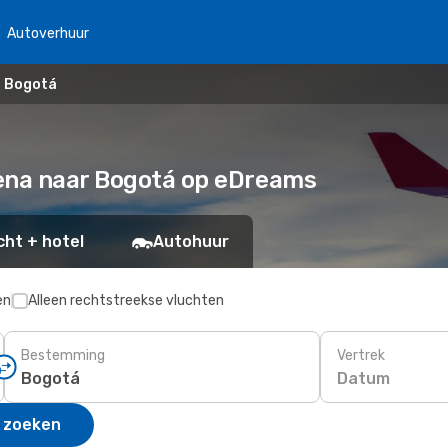
Autoverhuur
- Bogotá
gena naar Bogotá op eDreams
cht + hotel
Autohuur
en
Alleen rechtstreekse vluchten
Bestemming
Vertrek
Datum
 zoeken