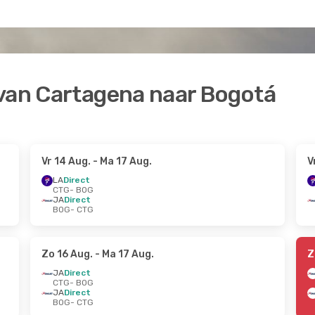
 van Cartagena naar Bogotá
Vr 14 Aug.
- Ma 17 Aug.
V
LA
Direct
CTG
- BOG
JA
Direct
BOG
- CTG
Zo 16 Aug.
- Ma 17 Aug.
Z
JA
Direct
CTG
- BOG
JA
Direct
BOG
- CTG