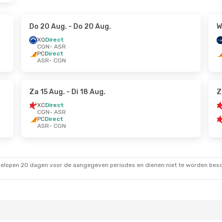
Do 20 Aug.
- Do 20 Aug.
W
XQ
Direct
CGN
- ASR
PC
Direct
ASR
- CGN
Za 15 Aug.
- Di 18 Aug.
Z
XC
Direct
CGN
- ASR
PC
Direct
ASR
- CGN
gelopen 20 dagen voor de aangegeven periodes en dienen niet te worden besch