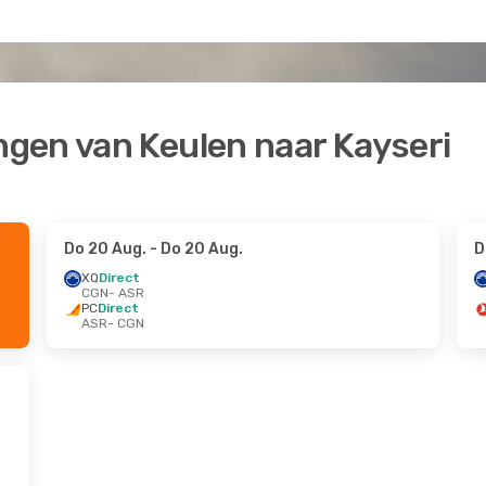
gen van Keulen naar Kayseri
Do 20 Aug.
- Do 20 Aug.
D
XQ
Direct
CGN
- ASR
PC
Direct
ASR
- CGN