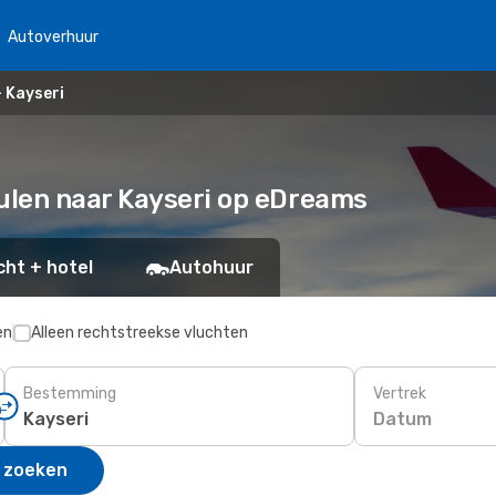
Autoverhuur
- Kayseri
ulen naar Kayseri op eDreams
cht + hotel
Autohuur
en
Alleen rechtstreekse vluchten
Bestemming
Vertrek
Datum
 zoeken