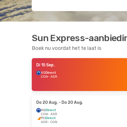
Sun Express-aanbiedin
Boek nu voordat het te laat is
Di 15 Sep.
XQ
Direct
CGN
- ASR
Do 20 Aug.
- Do 20 Aug.
XQ
Direct
CGN
- ASR
PC
Direct
ASR
- CGN