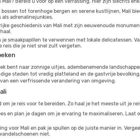
 Mali? Bereid u voor op een verrassing. Hier zijn slechts e
e bossen tot torenhoge bergen en serene kustlijnen, Mali
 als adrenalinejunkies.
e rijke geschiedenis van Mali met zijn eeuwenoude monument
rhaal.
om je smaakpapillen te verwennen met lokale delicatessen. V
 reis die je niet snel zult vergeten.
oeken
 zoek bent naar zonnige uitjes, adembenemende landschappen 
ige steden tot vredig platteland en de gastvrije bevolking, 
t van een verfrissende verandering van omgeving.
ali
d om je reis voor te bereiden. Zo haal je het meeste uit je rei
es en plan je dagen om je ervaring te maximaliseren. Laat 
ng voor Mali en pak je spullen op de juiste manier in. Verge
wandelschoenen niet.