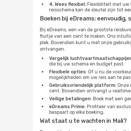
4. Wees flexibel:
Flexibiliteit met uw
reisschema kan de sleutel zijn tot ee
Boeken bij eDreams: eenvoudig, sn
Bij eDreams, een van de grootste reisbur
fluitje van een cent te maken. Ons intuïti
plek. Bovendien kunt u met onze gebruik
ontvangen.
Vergelijk luchtvaartmaatschappije
die bij uw schema en budget past.
Flexibele opties
: Of u nu de voorke
mogelijkheden om uw reis aan te pas
Gebruiksvriendelijk platform
: Onze
cent. Bovendien ontvangt u realtime 
Veilige betalingen
: Boek met een ge
eDreams Prime
: Profiteer van exc
bespaart op elke boeking.
Wat staat u te wachten in Mali?