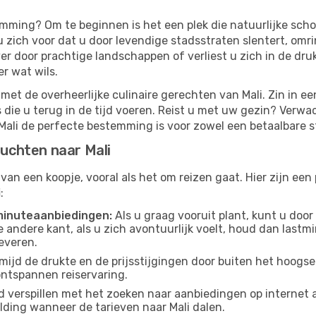
mming? Om te beginnen is het een plek die natuurlijke scho
u zich voor dat u door levendige stadsstraten slentert, om
ver door prachtige landschappen of verliest u zich in de dru
er wat wils.
met de overheerlijke culinaire gerechten van Mali. Zin in e
e u terug in de tijd voeren. Reist u met uw gezin? Verwacht
 Mali de perfecte bestemming is voor zowel een betaalbare s
luchten naar Mali
 van een koopje, vooral als het om reizen gaat. Hier zijn ee
i
:
tminuteaanbiedingen:
Als u graag vooruit plant, kunt u doo
de andere kant, als u zich avontuurlijk voelt, houd dan las
everen.
mijd de drukte en de prijsstijgingen door buiten het hoogsei
ontspannen reiservaring.
 verspillen met het zoeken naar aanbiedingen op internet 
lding wanneer de tarieven naar Mali dalen.