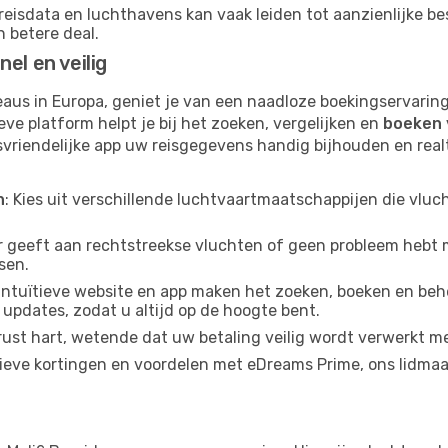
 reisdata en luchthavens kan vaak leiden tot aanzienlijke be
n betere deal.
el en veilig
eaus in Europa, geniet je van een naadloze boekingservarin
eve platform helpt je bij het zoeken, vergelijken en
boeken 
svriendelijke app uw reisgegevens handig bijhouden en rea
n
: Kies uit verschillende luchtvaartmaatschappijen die vluc
ur geeft aan rechtstreekse vluchten of geen probleem hebt
sen.
 intuïtieve website en app maken het zoeken, boeken en beh
updates, zodat u altijd op de hoogte bent.
rust hart, wetende dat uw betaling veilig wordt verwerkt m
lusieve kortingen en voordelen met eDreams Prime, ons li