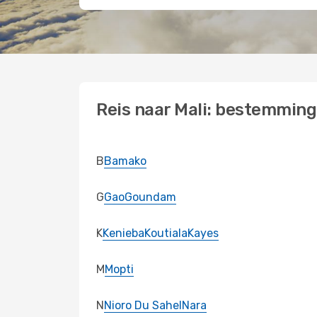
Reis naar Mali: bestemmin
B
Bamako
G
Gao
Goundam
K
Kenieba
Koutiala
Kayes
M
Mopti
N
Nioro Du Sahel
Nara