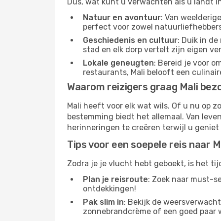
Dus, wat kunt u verwachten als u landt in
Natuur en avontuur
: Van weelderig
perfect voor zowel natuurliefhebbers
Geschiedenis en cultuur
: Duik in d
stad en elk dorp vertelt zijn eigen ve
Lokale geneugten
: Bereid je voor 
restaurants, Mali belooft een culinaire
Waarom reizigers graag Mali bez
Mali heeft voor elk wat wils. Of u nu op
bestemming biedt het allemaal. Van levend
herinneringen te creëren terwijl u genie
Tips voor een soepele reis naar M
Zodra je je vlucht hebt geboekt, is het tij
Plan je reisroute
: Zoek naar must-se
ontdekkingen!
Pak slim in
: Bekijk de weersverwachti
zonnebrandcrème of een goed paar 