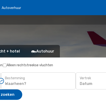
Autoverhuur
cht + hotel
Autohuur
en
Alleen rechtstreekse vluchten
Bestemming
Vertrek
Datum
 zoeken