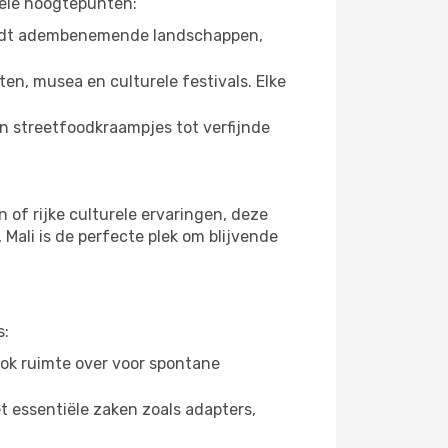
nkele hoogtepunten:
 biedt adembenemende landschappen,
en, musea en culturele festivals. Elke
an streetfoodkraampjes tot verfijnde
of rijke culturele ervaringen, deze
Mali is de perfecte plek om blijvende
s:
ook ruimte over voor spontane
et essentiële zaken zoals adapters,