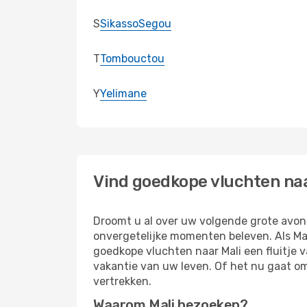
S
Sikasso
Segou
T
Tombouctou
Y
Yelimane
Vind goedkope vluchten na
Droomt u al over uw volgende grote avont
onvergetelijke momenten beleven. Als Mal
goedkope vluchten naar Mali een fluitje 
vakantie van uw leven. Of het nu gaat om
vertrekken.
Waarom Mali bezoeken?