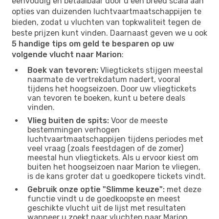
eenvoudig en betaalbaar door u een breed scala aan
opties van duizenden luchtvaartmaatschappijen te
bieden, zodat u vluchten van topkwaliteit tegen de
beste prijzen kunt vinden. Daarnaast geven we u ook
5 handige tips om geld te besparen op uw
volgende vlucht naar Marion
:
Boek van tevoren:
Vliegtickets stijgen meestal
naarmate de vertrekdatum nadert, vooral
tijdens het hoogseizoen. Door uw vliegtickets
van tevoren te boeken, kunt u betere deals
vinden.
Vlieg buiten de spits:
Voor de meeste
bestemmingen verhogen
luchtvaartmaatschappijen tijdens periodes met
veel vraag (zoals feestdagen of de zomer)
meestal hun vliegtickets. Als u ervoor kiest om
buiten het hoogseizoen naar Marion te vliegen,
is de kans groter dat u goedkopere tickets vindt.
Gebruik onze optie "Slimme keuze":
met deze
functie vindt u de goedkoopste en meest
geschikte vlucht uit de lijst met resultaten
wanneer u zoekt naar vluchten naar Marion