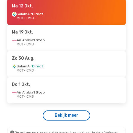
Zo 30 Aug.
Ma 12 Okt.
- Ma 7 Sep.
SalamAir
SalamAir
Direct
Direct
MCT
MCT
- CMB
- CMB
Air Arabia
1 Stop
CMB
- MCT
Ma 19 Okt.
Air Arabia
1 Stop
MCT
- CMB
Zo 30 Aug.
SalamAir
Direct
MCT
- CMB
Do 1 Okt.
Air Arabia
1 Stop
MCT
- CMB
Bekijk meer
De prijzen op deze pagina waren beschikbaar in de afgelopen