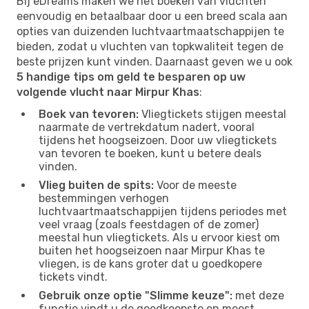
Bij eDreams maken we het boeken van vluchten
eenvoudig en betaalbaar door u een breed scala aan
opties van duizenden luchtvaartmaatschappijen te
bieden, zodat u vluchten van topkwaliteit tegen de
beste prijzen kunt vinden. Daarnaast geven we u ook
5 handige tips om geld te besparen op uw
volgende vlucht naar Mirpur Khas
:
Boek van tevoren:
Vliegtickets stijgen meestal
naarmate de vertrekdatum nadert, vooral
tijdens het hoogseizoen. Door uw vliegtickets
van tevoren te boeken, kunt u betere deals
vinden.
Vlieg buiten de spits:
Voor de meeste
bestemmingen verhogen
luchtvaartmaatschappijen tijdens periodes met
veel vraag (zoals feestdagen of de zomer)
meestal hun vliegtickets. Als u ervoor kiest om
buiten het hoogseizoen naar Mirpur Khas te
vliegen, is de kans groter dat u goedkopere
tickets vindt.
Gebruik onze optie "Slimme keuze":
met deze
functie vindt u de goedkoopste en meest