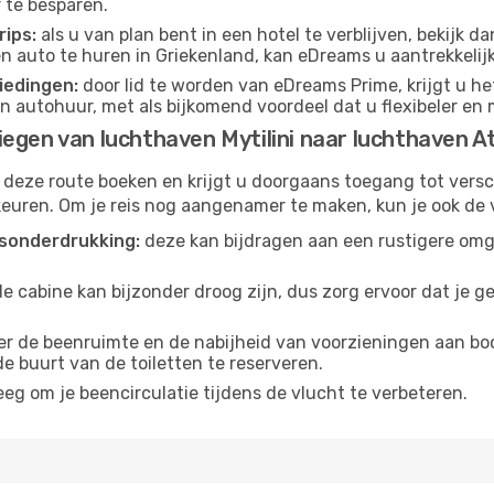
 te besparen.
ips:
als u van plan bent in een hotel te verblijven, bekijk 
een auto te huren in Griekenland, kan eDreams u aantrekkeli
iedingen:
door lid te worden van eDreams Prime, krijgt u he
n autohuur, met als bijkomend voordeel dat u flexibeler en 
egen van luchthaven Mytilini naar luchthaven 
 deze route boeken en krijgt u doorgaans toegang tot vers
euren. Om je reis nog aangenamer te maken, kun je ook de 
sonderdrukking:
deze kan bijdragen aan een rustigere omg
de cabine kan bijzonder droog zijn, dus zorg ervoor dat je 
r de beenruimte en de nabijheid van voorzieningen aan boord
 de buurt van de toiletten te reserveren.
eg om je beencirculatie tijdens de vlucht te verbeteren.