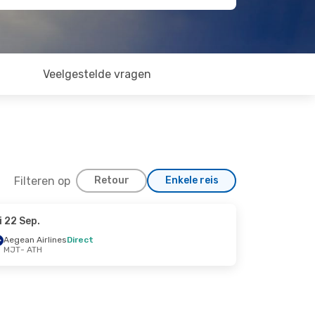
Veelgestelde vragen
Filteren op
Retour
Enkele reis
i 22 Sep.
Aegean Airlines
Direct
MJT
- ATH