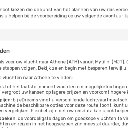
noot kiezen die de kunst van het plannen van uw reis vere
ns u helpen bij de voorbereiding op uw volgende avontuur te
nden
ls voor uw vlucht naar Athene (ATH) vanuit Mytilini (MJT). 
ge stappen volgen. Bekijk ze en begin met besparen terwijl
pe vluchten naar Athene te vinden:
s tot het laatste moment wachten om mogelijke kortingen 
t vergroot uw kansen op lagere prijzen en voorkomt hogere k
pijen:
bij eDreams vindt u verschillende luchtvaartmaatsch
achine de beschikbare opties voor deze route toont, kunt u
 vergelijken. Flexibel zijn met uw reisdata kan u ook helpe
boeken:
de voordeligste dagen om goedkope vluchten te vin
ten en reizen in het hoogseizoen zijn meestal duurder, d