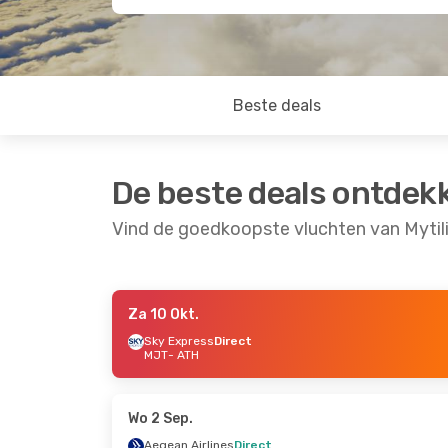
Beste deals
De beste deals ontdek
Vind de goedkoopste vluchten van Mytili
Za 10 Okt.
Za 12 Sep.
- Zo 13 Sep.
Do 27 Aug.
- Za 
Sky Express
Direct
MJT
- ATH
Sky Express
Direct
Aegean Airlines
D
MJT
- ATH
MJT
- ATH
Sky Express
Direct
Aegean Airlines
D
ATH
- MJT
ATH
- MJT
Wo 2 Sep.
Aegean Airlines
Direct