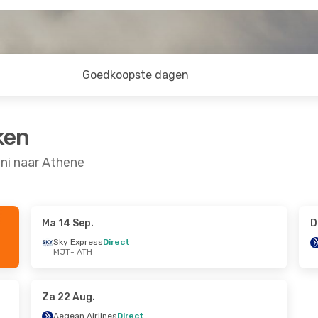
Goedkoopste dagen
ken
ni naar Athene
Ma 14 Sep.
D
29 Aug.
Sky Express
Direct
MJT
- ATH
irect
irect
Za 22 Aug.
Aegean Airlines
Direct