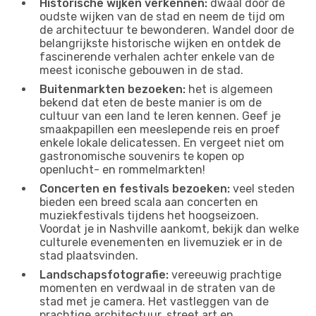
Historische wijken verkennen:
dwaal door de
oudste wijken van de stad en neem de tijd om
de architectuur te bewonderen. Wandel door de
belangrijkste historische wijken en ontdek de
fascinerende verhalen achter enkele van de
meest iconische gebouwen in de stad.
Buitenmarkten bezoeken:
het is algemeen
bekend dat eten de beste manier is om de
cultuur van een land te leren kennen. Geef je
smaakpapillen een meeslepende reis en proef
enkele lokale delicatessen. En vergeet niet om
gastronomische souvenirs te kopen op
openlucht- en rommelmarkten!
Concerten en festivals bezoeken:
veel steden
bieden een breed scala aan concerten en
muziekfestivals tijdens het hoogseizoen.
Voordat je in Nashville aankomt, bekijk dan welke
culturele evenementen en livemuziek er in de
stad plaatsvinden.
Landschapsfotografie:
vereeuwig prachtige
momenten en verdwaal in de straten van de
stad met je camera. Het vastleggen van de
prachtige architectuur, street art en