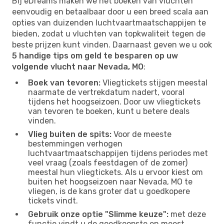
Bij eDreams maken we het boeken van vluchten
eenvoudig en betaalbaar door u een breed scala aan
opties van duizenden luchtvaartmaatschappijen te
bieden, zodat u vluchten van topkwaliteit tegen de
beste prijzen kunt vinden. Daarnaast geven we u ook
5 handige tips om geld te besparen op uw
volgende vlucht naar Nevada, MO
:
Boek van tevoren:
Vliegtickets stijgen meestal
naarmate de vertrekdatum nadert, vooral
tijdens het hoogseizoen. Door uw vliegtickets
van tevoren te boeken, kunt u betere deals
vinden.
Vlieg buiten de spits:
Voor de meeste
bestemmingen verhogen
luchtvaartmaatschappijen tijdens periodes met
veel vraag (zoals feestdagen of de zomer)
meestal hun vliegtickets. Als u ervoor kiest om
buiten het hoogseizoen naar Nevada, MO te
vliegen, is de kans groter dat u goedkopere
tickets vindt.
Gebruik onze optie "Slimme keuze":
met deze
functie vindt u de goedkoopste en meest