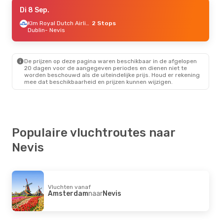
Ma 7 Sep.
Di 8 Sep.
- Zo 13 Sep.
Windward Island Airways
Klm Royal Dutch Airlines
Direct
2 Stops
Sint Maarten
Dublin
- Nevis
- Nevis
Windward Island Airways
Direct
Nevis
- Sint Maarten
De prijzen op deze pagina waren beschikbaar in de afgelopen
Do 3 Sep.
- Vr 4 Sep.
20 dagen voor de aangegeven periodes en dienen niet te
worden beschouwd als de uiteindelijke prijs. Houd er rekening
Windward Island Airways
1 Stop
mee dat beschikbaarheid en prijzen kunnen wijzigen.
Barbade
- Nevis
Windward Island Airways
1 Stop
Nevis
- Barbade
Di 22 Sep.
- Zo 27 Sep.
Populaire vluchtroutes naar
Windward Island Airways
1 Stop
Nevis
Curacao
- Nevis
Windward Island Airways
1 Stop
Nevis
- Curacao
Vluchten vanaf
Amsterdam
naar
Nevis