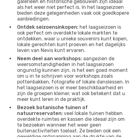
galerieën en historische gebouwen zijn ideaal
als het weer niet perfect is. In het laagseizoen
bieden deze gelegenheden vaak ook goedkopere
aanbiedingen.
Ontdek seizoensinkopen:
het laagseizoen is
ook perfect om overdekte lokale markten te
ontdekken, waar u unieke souvenirs kunt kopen,
lokale gerechten kunt proeven en het dagelijks
leven van Nevis kunt ervaren.
Neem deel aan workshops:
aangezien de
weersomstandigheden in het laagseizoen
ongunstig kunnen zijn, is het een goed moment
om u in te schrijven voor workshops zoals
pottenbakken, fotografie of lokale danslessen. In
het laagseizoen is er meer beschikbaarheid en
zijn de groepen kleiner, wat ook betekent dat u
meer kunt leren in de praktijk.
Bezoek botanische tuinen of
natuurreservaten:
veel lokale tuinen hebben
overdekte ruimtes en kassen die ideaal zijn om
te bezoeken wanneer het weer geen
buitenactiviteiten toelaat. Ze bieden ook een
geweldige ontsnapping aan de drukte van de