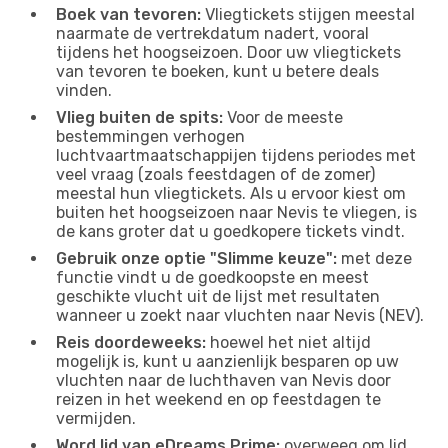
Boek van tevoren:
Vliegtickets stijgen meestal
naarmate de vertrekdatum nadert, vooral
tijdens het hoogseizoen. Door uw vliegtickets
van tevoren te boeken, kunt u betere deals
vinden.
Vlieg buiten de spits:
Voor de meeste
bestemmingen verhogen
luchtvaartmaatschappijen tijdens periodes met
veel vraag (zoals feestdagen of de zomer)
meestal hun vliegtickets. Als u ervoor kiest om
buiten het hoogseizoen naar Nevis te vliegen, is
de kans groter dat u goedkopere tickets vindt.
Gebruik onze optie "Slimme keuze":
met deze
functie vindt u de goedkoopste en meest
geschikte vlucht uit de lijst met resultaten
wanneer u zoekt naar vluchten naar Nevis (NEV).
Reis doordeweeks:
hoewel het niet altijd
mogelijk is, kunt u aanzienlijk besparen op uw
vluchten naar de luchthaven van Nevis door
reizen in het weekend en op feestdagen te
vermijden.
Word lid van eDreams Prime:
overweeg om lid