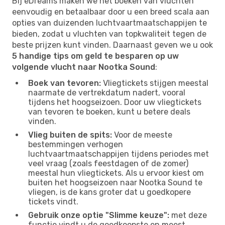
Bij eDreams maken we het boeken van vluchten
eenvoudig en betaalbaar door u een breed scala aan
opties van duizenden luchtvaartmaatschappijen te
bieden, zodat u vluchten van topkwaliteit tegen de
beste prijzen kunt vinden. Daarnaast geven we u ook
5 handige tips om geld te besparen op uw
volgende vlucht naar Nootka Sound
:
Boek van tevoren:
Vliegtickets stijgen meestal
naarmate de vertrekdatum nadert, vooral
tijdens het hoogseizoen. Door uw vliegtickets
van tevoren te boeken, kunt u betere deals
vinden.
Vlieg buiten de spits:
Voor de meeste
bestemmingen verhogen
luchtvaartmaatschappijen tijdens periodes met
veel vraag (zoals feestdagen of de zomer)
meestal hun vliegtickets. Als u ervoor kiest om
buiten het hoogseizoen naar Nootka Sound te
vliegen, is de kans groter dat u goedkopere
tickets vindt.
Gebruik onze optie "Slimme keuze":
met deze
functie vindt u de goedkoopste en meest