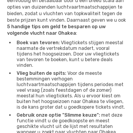
eenvoudig en betaalbaar door u een breed scala aan
opties van duizenden luchtvaartmaatschappijen te
bieden, zodat u vluchten van topkwaliteit tegen de
beste prijzen kunt vinden. Daarnaast geven we u ook
5 handige tips om geld te besparen op uw
volgende vlucht naar Ohakea
:
Boek van tevoren:
Vliegtickets stijgen meestal
naarmate de vertrekdatum nadert, vooral
tijdens het hoogseizoen. Door uw vliegtickets
van tevoren te boeken, kunt u betere deals
vinden.
Vlieg buiten de spits:
Voor de meeste
bestemmingen verhogen
luchtvaartmaatschappijen tijdens periodes met
veel vraag (zoals feestdagen of de zomer)
meestal hun vliegtickets. Als u ervoor kiest om
buiten het hoogseizoen naar Ohakea te vliegen,
is de kans groter dat u goedkopere tickets vindt.
Gebruik onze optie "Slimme keuze":
met deze
functie vindt u de goedkoopste en meest
geschikte vlucht uit de lijst met resultaten
wanneer u zoekt naar vluchten naar Ohakea