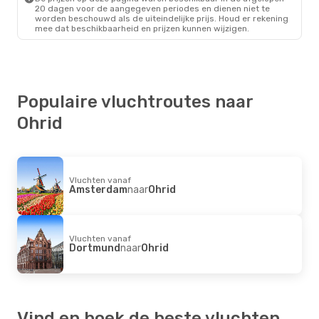
20 dagen voor de aangegeven periodes en dienen niet te
worden beschouwd als de uiteindelijke prijs. Houd er rekening
mee dat beschikbaarheid en prijzen kunnen wijzigen.
Populaire vluchtroutes naar
Ohrid
Vluchten vanaf
Amsterdam
naar
Ohrid
Vluchten vanaf
Dortmund
naar
Ohrid
Vind en boek de beste vluchten