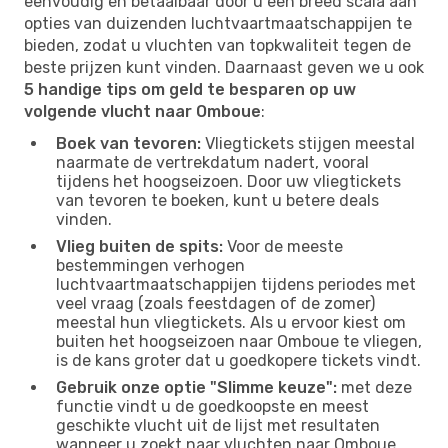
eenvoudig en betaalbaar door u een breed scala aan
opties van duizenden luchtvaartmaatschappijen te
bieden, zodat u vluchten van topkwaliteit tegen de
beste prijzen kunt vinden. Daarnaast geven we u ook
5 handige tips om geld te besparen op uw
volgende vlucht naar Omboue
:
Boek van tevoren:
Vliegtickets stijgen meestal
naarmate de vertrekdatum nadert, vooral
tijdens het hoogseizoen. Door uw vliegtickets
van tevoren te boeken, kunt u betere deals
vinden.
Vlieg buiten de spits:
Voor de meeste
bestemmingen verhogen
luchtvaartmaatschappijen tijdens periodes met
veel vraag (zoals feestdagen of de zomer)
meestal hun vliegtickets. Als u ervoor kiest om
buiten het hoogseizoen naar Omboue te vliegen,
is de kans groter dat u goedkopere tickets vindt.
Gebruik onze optie "Slimme keuze":
met deze
functie vindt u de goedkoopste en meest
geschikte vlucht uit de lijst met resultaten
wanneer u zoekt naar vluchten naar Omboue