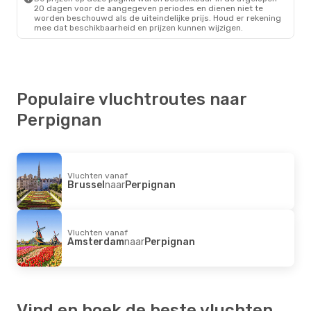
20 dagen voor de aangegeven periodes en dienen niet te
worden beschouwd als de uiteindelijke prijs. Houd er rekening
mee dat beschikbaarheid en prijzen kunnen wijzigen.
Populaire vluchtroutes naar
Perpignan
Vluchten vanaf
Brussel
naar
Perpignan
Vluchten vanaf
Amsterdam
naar
Perpignan
Vind en boek de beste vluchten