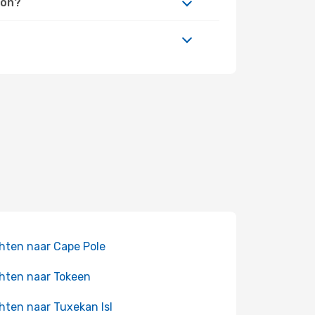
ion?
hten naar Cape Pole
hten naar Tokeen
hten naar Tuxekan Isl