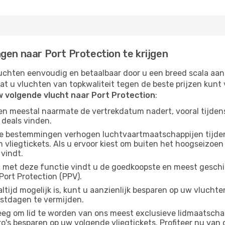
gen naar Port Protection te krijgen
chten eenvoudig en betaalbaar door u een breed scala aan
at u vluchten van topkwaliteit tegen de beste prijzen kun
w volgende vlucht naar Port Protection
:
gen meestal naarmate de vertrekdatum nadert, vooral tijden
 deals vinden.
e bestemmingen verhogen luchtvaartmaatschappijen tijdens
liegtickets. Als u ervoor kiest om buiten het hoogseizoen n
 vindt.
:
met deze functie vindt u de goedkoopste en meest geschikt
ort Protection (PPV).
ltijd mogelijk is, kunt u aanzienlijk besparen op uw vlucht
estdagen te vermijden.
g om lid te worden van ons meest exclusieve lidmaatschap
s besparen op uw volgende vliegtickets. Profiteer nu van o