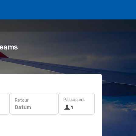
reams
Passagiers
Retour
Datum
1