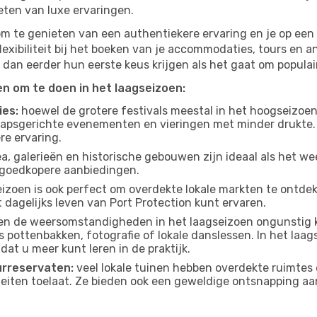
eten van luxe ervaringen.
om te genieten van een authentiekere ervaring en je op een 
lexibiliteit bij het boeken van je accommodaties, tours en a
 dan eerder hun eerste keus krijgen als het gaat om populair
ten om te doen in het laagseizoen:
ies:
hoewel de grotere festivals meestal in het hoogseizoen 
apsgerichte evenementen en vieringen met minder drukte.
re ervaring.
, galerieën en historische gebouwen zijn ideaal als het weer
goedkopere aanbiedingen.
izoen is ook perfect om overdekte lokale markten te ontdek
 dagelijks leven van Port Protection kunt ervaren.
n de weersomstandigheden in het laagseizoen ongunstig k
s pottenbakken, fotografie of lokale danslessen. In het laag
dat u meer kunt leren in de praktijk.
urreservaten:
veel lokale tuinen hebben overdekte ruimtes 
eiten toelaat. Ze bieden ook een geweldige ontsnapping aa