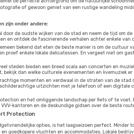
hemel de perfecte achtergrond om de natuurlijke schoonhei
 fotografie of gewoon geniet van een rustige wandeling mid
en zijn onder andere:
 door de oudste wijken van de stad en neem de tijd om de
jken en ontdek de fascinerende verhalen achter enkele van
gemeen bekend dat eten de beste manier is om de cultuur va
n proef enkele lokale delicatessen. En vergeet niet om ga
eel steden bieden een breed scala aan concerten en muziek
t, bekijk dan welke culturele evenementen en livemuziek er 
achtige momenten en verdwaal in de straten van de stad 
n schilderachtige uitzichten met je telefoon of een digital
otection en het omliggende landschap per fiets of te voet. H
e VVV-kantoren en de deskundige gidsen over de beste rout
ort Protection
budgetvriendelijke opties, is het laagseizoen perfect. Minder
ies en goedkopere vluchten en accommodaties. Lokale bedrijv