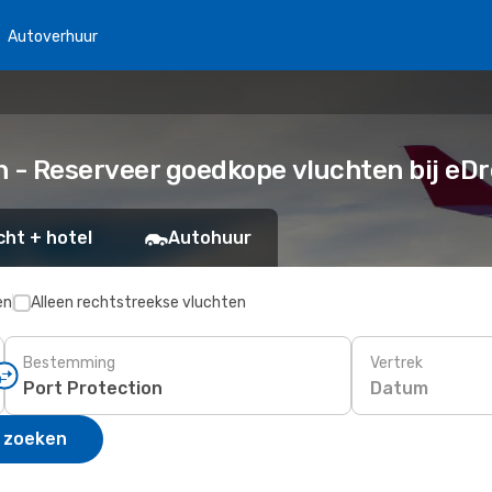
Autoverhuur
n - Reserveer goedkope vluchten bij eD
cht + hotel
Autohuur
en
Alleen rechtstreekse vluchten
Bestemming
Vertrek
Datum
 zoeken