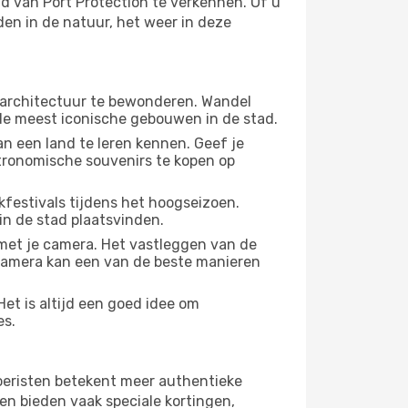
d van Port Protection te verkennen. Of u
den in de natuur, het weer in deze
 architectuur te bewonderen. Wandel
 de meest iconische gebouwen in de stad.
n een land te leren kennen. Geef je
stronomische souvenirs te kopen op
festivals tijdens het hoogseizoen.
in de stad plaatsvinden.
met je camera. Het vastleggen van de
e camera kan een van de beste manieren
et is altijd een goed idee om
es.
 toeristen betekent meer authentieke
en bieden vaak speciale kortingen,