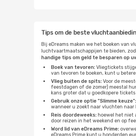
Tips om de beste vluchtaanbiedin
Bij eDreams maken we het boeken van vlu
luchtvaartmaatschappijen te bieden, zod
handige tips om geld te besparen op u
Boek van tevoren:
Vliegtickets stij
van tevoren te boeken, kunt u betere
Vlieg buiten de spits:
Voor de meest
feestdagen of de zomer) meestal hun v
kans groter dat u goedkopere tickets
Gebruik onze optie "Slimme keuze"
wanneer u zoekt naar vluchten naar P
Reis doordeweeks:
hoewel het niet a
door reizen in het weekend en op fe
Word lid van eDreams Prime:
overwee
eDreams Prime kunt u honderden euro'