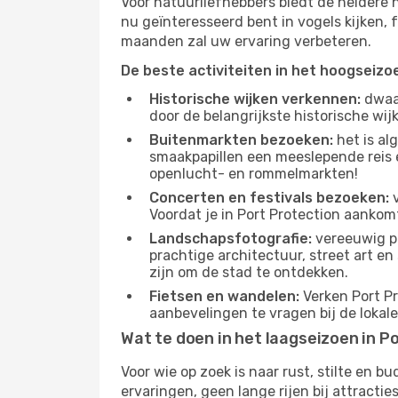
Voor natuurliefhebbers biedt de heldere 
nu geïnteresseerd bent in vogels kijken,
maanden zal uw ervaring verbeteren.
De beste activiteiten in het hoogseizo
Historische wijken verkennen:
dwaal
door de belangrijkste historische wi
Buitenmarkten bezoeken:
het is al
smaakpapillen een meeslepende reis e
openlucht- en rommelmarkten!
Concerten en festivals bezoeken:
v
Voordat je in Port Protection aankom
Landschapsfotografie:
vereeuwig pr
prachtige architectuur, street art e
zijn om de stad te ontdekken.
Fietsen en wandelen:
Verken Port Pr
aanbevelingen te vragen bij de lokal
Wat te doen in het laagseizoen in P
Voor wie op zoek is naar rust, stilte en 
ervaringen, geen lange rijen bij attract