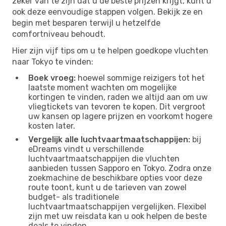
zeker van te zijn dat u de beste prijzen krijgt, kunt u
ook deze eenvoudige stappen volgen. Bekijk ze en
begin met besparen terwijl u hetzelfde
comfortniveau behoudt.
Hier zijn vijf tips om u te helpen goedkope vluchten
naar Tokyo te vinden:
Boek vroeg:
hoewel sommige reizigers tot het
laatste moment wachten om mogelijke
kortingen te vinden, raden we altijd aan om uw
vliegtickets van tevoren te kopen. Dit vergroot
uw kansen op lagere prijzen en voorkomt hogere
kosten later.
Vergelijk alle luchtvaartmaatschappijen:
bij
eDreams vindt u verschillende
luchtvaartmaatschappijen die vluchten
aanbieden tussen Sapporo en Tokyo. Zodra onze
zoekmachine de beschikbare opties voor deze
route toont, kunt u de tarieven van zowel
budget- als traditionele
luchtvaartmaatschappijen vergelijken. Flexibel
zijn met uw reisdata kan u ook helpen de beste
deals te vinden.