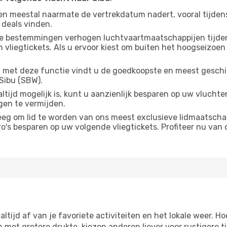
gen meestal naarmate de vertrekdatum nadert, vooral tijden
 deals vinden.
e bestemmingen verhogen luchtvaartmaatschappijen tijdens
liegtickets. Als u ervoor kiest om buiten het hoogseizoen n
:
met deze functie vindt u de goedkoopste en meest geschikt
Sibu (SBW).
ltijd mogelijk is, kunt u aanzienlijk besparen op uw vlucht
gen te vermijden.
g om lid te worden van ons meest exclusieve lidmaatschap
s besparen op uw volgende vliegtickets. Profiteer nu van o
 altijd af van je favoriete activiteiten en het lokale weer
et grotere drukte, kiezen anderen liever voor rustigere t