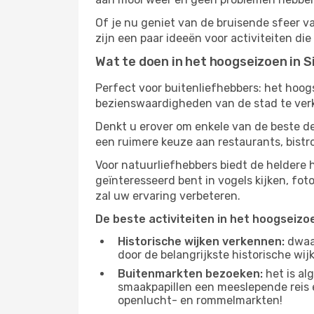
Of je nu geniet van de bruisende sfeer van
zijn een paar ideeën voor activiteiten di
Wat te doen in het hoogseizoen in S
Perfect voor buitenliefhebbers: het hoo
bezienswaardigheden van de stad te verke
Denkt u erover om enkele van de beste de
een ruimere keuze aan restaurants, bist
Voor natuurliefhebbers biedt de heldere
geïnteresseerd bent in vogels kijken, fo
zal uw ervaring verbeteren.
De beste activiteiten in het hoogseizo
Historische wijken verkennen:
dwaal
door de belangrijkste historische wi
Buitenmarkten bezoeken:
het is al
smaakpapillen een meeslepende reis e
openlucht- en rommelmarkten!