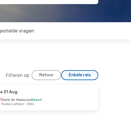
gestelde vragen
Filteren op
Retour
Enkele reis
a 31 Aug.
Batik Air Malaysia
Direct
Kuala Lumpur
- Sibu