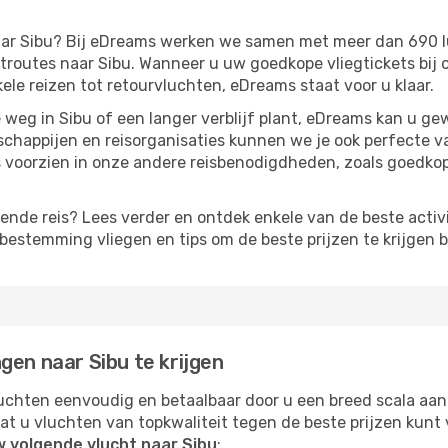
 naar Sibu? Bij eDreams werken we samen met meer dan 690
routes naar Sibu. Wanneer u uw goedkope vliegtickets bij o
kele reizen tot retourvluchten, eDreams staat voor u klaar.
weg in Sibu of een langer verblijf plant, eDreams kan u ge
chappijen en reisorganisaties kunnen we je ook perfecte 
 voorzien in onze andere reisbenodigdheden, zoals goedko
gende reis? Lees verder en ontdek enkele van de beste activi
estemming vliegen en tips om de beste prijzen te krijgen b
gen naar Sibu te krijgen
chten eenvoudig en betaalbaar door u een breed scala aan
at u vluchten van topkwaliteit tegen de beste prijzen kun
w volgende vlucht naar Sibu
: