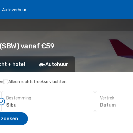
Autoverhuur
 (SBW) vanaf €59
cht + hotel
Autohuur
en
Alleen rechtstreekse vluchten
Bestemming
Vertrek
Datum
 zoeken