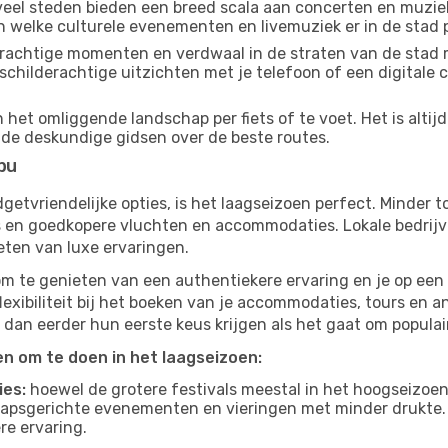
eel steden bieden een breed scala aan concerten en muziek
an welke culturele evenementen en livemuziek er in de stad 
achtige momenten en verdwaal in de straten van de stad 
n schilderachtige uitzichten met je telefoon of een digital
 het omliggende landschap per fiets of te voet. Het is alti
 de deskundige gidsen over de beste routes.
bu
budgetvriendelijke opties, is het laagseizoen perfect. Minder
ies en goedkopere vluchten en accommodaties. Lokale bedrijv
eten van luxe ervaringen.
om te genieten van een authentiekere ervaring en je op een 
lexibiliteit bij het boeken van je accommodaties, tours en a
 dan eerder hun eerste keus krijgen als het gaat om populair
ten om te doen in het laagseizoen:
ies:
hoewel de grotere festivals meestal in het hoogseizoen 
apsgerichte evenementen en vieringen met minder drukte.
re ervaring.