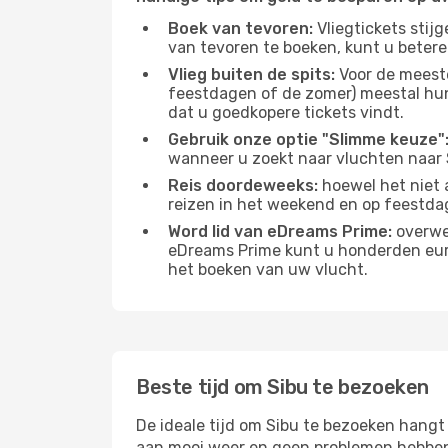
Boek van tevoren:
Vliegtickets stij
van tevoren te boeken, kunt u betere
Vlieg buiten de spits:
Voor de meest
feestdagen of de zomer) meestal hun v
dat u goedkopere tickets vindt.
Gebruik onze optie "Slimme keuze"
wanneer u zoekt naar vluchten naar 
Reis doordeweeks:
hoewel het niet a
reizen in het weekend en op feestda
Word lid van eDreams Prime:
overwee
eDreams Prime kunt u honderden euro'
het boeken van uw vlucht.
Beste tijd om Sibu te bezoeken
De ideale tijd om Sibu te bezoeken hangt
aan mooi weer en geen problemen hebben m