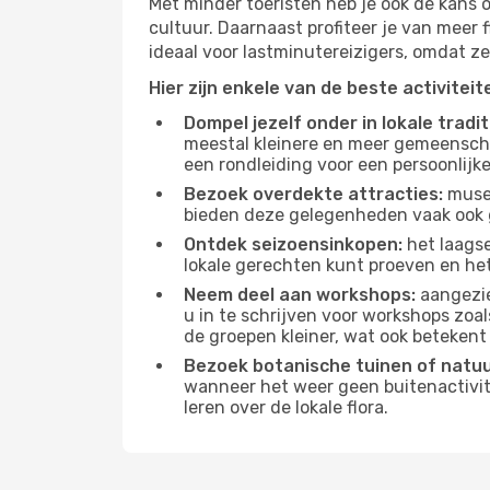
Met minder toeristen heb je ook de kans 
cultuur. Daarnaast profiteer je van meer f
ideaal voor lastminutereizigers, omdat ze
Hier zijn enkele van de beste activitei
Dompel jezelf onder in lokale tradit
meestal kleinere en meer gemeensch
een rondleiding voor een persoonlijke
Bezoek overdekte attracties:
musea
bieden deze gelegenheden vaak ook 
Ontdek seizoensinkopen:
het laagse
lokale gerechten kunt proeven en het 
Neem deel aan workshops:
aangezie
u in te schrijven voor workshops zoal
de groepen kleiner, wat ook betekent 
Bezoek botanische tuinen of natu
wanneer het weer geen buitenactivit
leren over de lokale flora.