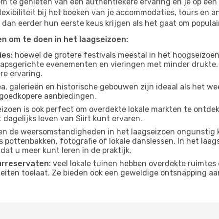
om te genieten van een authentiekere ervaring en je op een 
lexibiliteit bij het boeken van je accommodaties, tours en a
 dan eerder hun eerste keus krijgen als het gaat om populair
ten om te doen in het laagseizoen:
ies:
hoewel de grotere festivals meestal in het hoogseizoen 
apsgerichte evenementen en vieringen met minder drukte.
re ervaring.
, galerieën en historische gebouwen zijn ideaal als het weer
goedkopere aanbiedingen.
izoen is ook perfect om overdekte lokale markten te ontdek
dagelijks leven van Siirt kunt ervaren.
n de weersomstandigheden in het laagseizoen ongunstig k
s pottenbakken, fotografie of lokale danslessen. In het laag
dat u meer kunt leren in de praktijk.
urreservaten:
veel lokale tuinen hebben overdekte ruimtes 
eiten toelaat. Ze bieden ook een geweldige ontsnapping aa