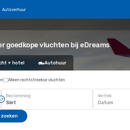
Autoverhuur
eer goedkope vluchten bij eDreams
cht + hotel
Autohuur
en
Alleen rechtstreekse vluchten
Bestemming
Vertrek
Datum
 zoeken