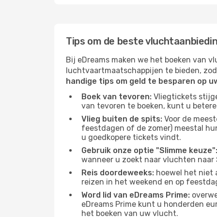
Tips om de beste vluchtaanbieding
Bij eDreams maken we het boeken van vlu
luchtvaartmaatschappijen te bieden, zod
handige tips om geld te besparen op uw
Boek van tevoren:
Vliegtickets stij
van tevoren te boeken, kunt u betere
Vlieg buiten de spits:
Voor de meest
feestdagen of de zomer) meestal hun v
u goedkopere tickets vindt.
Gebruik onze optie "Slimme keuze"
wanneer u zoekt naar vluchten naar S
Reis doordeweeks:
hoewel het niet a
reizen in het weekend en op feestda
Word lid van eDreams Prime:
overwee
eDreams Prime kunt u honderden euro'
het boeken van uw vlucht.