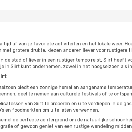
 altijd af van je favoriete activiteiten en het lokale weer
et grotere drukte, kiezen anderen liever voor rustigere t
 de stad of liever in een rustiger tempo reist, Siirt heeft vo
 je in Siirt kunt ondernemen, zowel in het hoogseizoen als i
irt
gseizoen biedt een zonnige hemel en aangename temperaturen
nnen, deel te nemen aan culturele festivals of te ontspan
licatessen van Siirt te proberen en u te verdiepen in de ga
ro's en foodmarkten om u te laten verwennen.
hemel de perfecte achtergrond om de natuurlijke schoonheid
tografie of gewoon geniet van een rustige wandeling midde