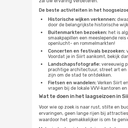
zal uw ervaring verbeteren.
De beste activiteiten in het hoogseizo
Historische wijken verkennen:
dwaal
door de belangrijkste historische wi
Buitenmarkten bezoeken:
het is al
smaakpapillen een meeslepende reis e
openlucht- en rommelmarkten!
Concerten en festivals bezoeken:
v
Voordat je in Siirt aankomt, bekijk d
Landschapsfotografie:
vereeuwig pr
prachtige architectuur, street art e
zijn om de stad te ontdekken.
Fietsen en wandelen:
Verken Siirt e
vragen bij de lokale VVV-kantoren en
Wat te doen in het laagseizoen in Si
Voor wie op zoek is naar rust, stilte en 
ervaringen, geen lange rijen bij attract
waardoor het gemakkelijker is om te geni