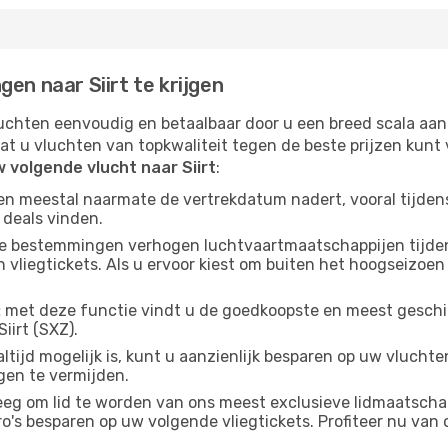
en naar Siirt te krijgen
chten eenvoudig en betaalbaar door u een breed scala aan
at u vluchten van topkwaliteit tegen de beste prijzen kun
 volgende vlucht naar Siirt
:
gen meestal naarmate de vertrekdatum nadert, vooral tijden
 deals vinden.
e bestemmingen verhogen luchtvaartmaatschappijen tijdens
liegtickets. Als u ervoor kiest om buiten het hoogseizoen na
:
met deze functie vindt u de goedkoopste en meest geschikt
iirt (SXZ).
ltijd mogelijk is, kunt u aanzienlijk besparen op uw vlucht
gen te vermijden.
g om lid te worden van ons meest exclusieve lidmaatschap
s besparen op uw volgende vliegtickets. Profiteer nu van o