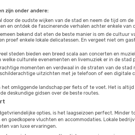
en zijn onder andere:
 door de oudste wijken van de stad en neem de tijd om de
jken en ontdek de fascinerende verhalen achter enkele van
gemeen bekend dat eten de beste manier is om de cultuur va
n proef enkele lokale delicatessen. En vergeet niet om ga
eel steden bieden een breed scala aan concerten en muziek
an welke culturele evenementen en livemuziek er in de stad 
achtige momenten en verdwaal in de straten van de stad 
n schilderachtige uitzichten met je telefoon of een digital
n het omliggende landschap per fiets of te voet. Het is alti
 de deskundige gidsen over de beste routes.
irt
budgetvriendelijke opties, is het laagseizoen perfect. Minder
ies en goedkopere vluchten en accommodaties. Lokale bedrijv
eten van luxe ervaringen.