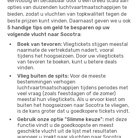
eenvoudig en betaalbaar door u een breed scala aan
opties van duizenden luchtvaartmaatschappijen te
bieden, zodat u vluchten van topkwaliteit tegen de
beste prijzen kunt vinden. Daarnaast geven we u ook
5 handige tips om geld te besparen op uw
volgende vlucht naar Socotra
:
Boek van tevoren:
Vliegtickets stijgen meestal
naarmate de vertrekdatum nadert, vooral
tijdens het hoogseizoen. Door uw vliegtickets
van tevoren te boeken, kunt u betere deals
vinden.
Vlieg buiten de spits:
Voor de meeste
bestemmingen verhogen
luchtvaartmaatschappijen tijdens periodes met
veel vraag (zoals feestdagen of de zomer)
meestal hun vliegtickets. Als u ervoor kiest om
buiten het hoogseizoen naar Socotra te vliegen,
is de kans groter dat u goedkopere tickets vindt.
Gebruik onze optie "Slimme keuze":
met deze
functie vindt u de goedkoopste en meest
geschikte vlucht uit de lijst met resultaten
wanneer u zoekt naar vluchten naar Socotra