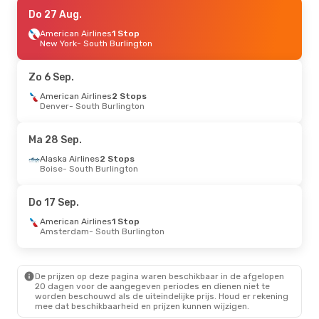
Za 5 Sep.
Do 27 Aug.
- Zo 6 Sep.
American Airlines
American Airlines
1 Stop
1 Stop
Charlotte
New York
- South Burlington
- South Burlington
American Airlines
1 Stop
South Burlington
- Charlotte
Zo 6 Sep.
Do 27 Aug.
American Airlines
- Zo 30 Aug.
2 Stops
Denver
- South Burlington
American Airlines
1 Stop
New York
- South Burlington
American Airlines
1 Stop
Ma 28 Sep.
South Burlington
- New York
Alaska Airlines
2 Stops
Boise
- South Burlington
Di 15 Sep.
- Di 22 Sep.
American Airlines
1 Stop
Do 17 Sep.
Dublin
- South Burlington
American Airlines
1 Stop
American Airlines
1 Stop
South Burlington
- Dublin
Amsterdam
- South Burlington
Za 10 Okt.
- Zo 18 Okt.
De prijzen op deze pagina waren beschikbaar in de afgelopen
American Airlines
1 Stop
20 dagen voor de aangegeven periodes en dienen niet te
Amsterdam
- South Burlington
worden beschouwd als de uiteindelijke prijs. Houd er rekening
American Airlines
1 Stop
mee dat beschikbaarheid en prijzen kunnen wijzigen.
South Burlington
- Amsterdam