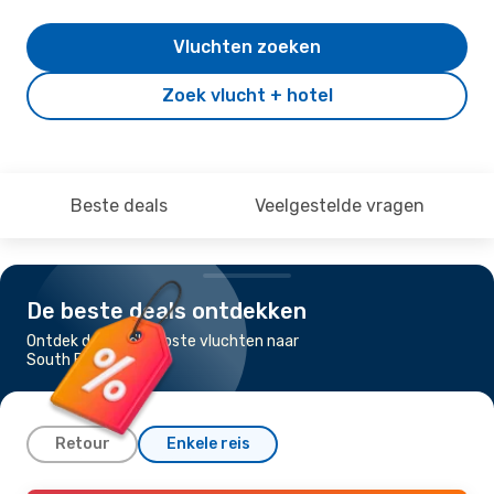
Vluchten zoeken
Zoek vlucht + hotel
Beste deals
Veelgestelde vragen
De beste deals ontdekken
Ontdek de goedkoopste vluchten naar
South Burlington
Retour
Enkele reis