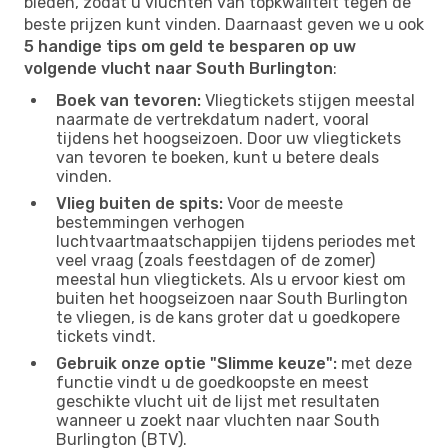
bieden, zodat u vluchten van topkwaliteit tegen de
beste prijzen kunt vinden. Daarnaast geven we u ook
5 handige tips om geld te besparen op uw
volgende vlucht naar South Burlington
:
Boek van tevoren:
Vliegtickets stijgen meestal
naarmate de vertrekdatum nadert, vooral
tijdens het hoogseizoen. Door uw vliegtickets
van tevoren te boeken, kunt u betere deals
vinden.
Vlieg buiten de spits:
Voor de meeste
bestemmingen verhogen
luchtvaartmaatschappijen tijdens periodes met
veel vraag (zoals feestdagen of de zomer)
meestal hun vliegtickets. Als u ervoor kiest om
buiten het hoogseizoen naar South Burlington
te vliegen, is de kans groter dat u goedkopere
tickets vindt.
Gebruik onze optie "Slimme keuze":
met deze
functie vindt u de goedkoopste en meest
geschikte vlucht uit de lijst met resultaten
wanneer u zoekt naar vluchten naar South
Burlington (BTV).