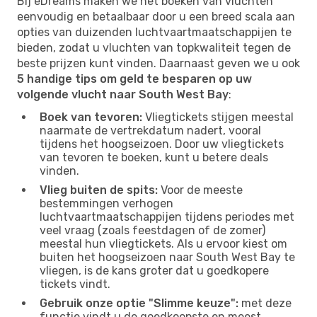
Bij eDreams maken we het boeken van vluchten
eenvoudig en betaalbaar door u een breed scala aan
opties van duizenden luchtvaartmaatschappijen te
bieden, zodat u vluchten van topkwaliteit tegen de
beste prijzen kunt vinden. Daarnaast geven we u ook
5 handige tips om geld te besparen op uw
volgende vlucht naar South West Bay
:
Boek van tevoren:
Vliegtickets stijgen meestal
naarmate de vertrekdatum nadert, vooral
tijdens het hoogseizoen. Door uw vliegtickets
van tevoren te boeken, kunt u betere deals
vinden.
Vlieg buiten de spits:
Voor de meeste
bestemmingen verhogen
luchtvaartmaatschappijen tijdens periodes met
veel vraag (zoals feestdagen of de zomer)
meestal hun vliegtickets. Als u ervoor kiest om
buiten het hoogseizoen naar South West Bay te
vliegen, is de kans groter dat u goedkopere
tickets vindt.
Gebruik onze optie "Slimme keuze":
met deze
functie vindt u de goedkoopste en meest