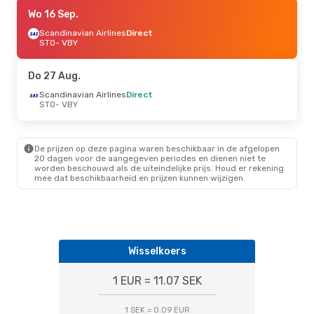
Do 17 Sep.
Wo 16 Sep.
- Vr 25 Sep.
Scandinavian Airlines
Scandinavian Airlines
Direct
Direct
STO
- VBY
STO
- VBY
Scandinavian Airlines
Direct
Do 27 Aug.
VBY
- STO
Scandinavian Airlines
Direct
STO
- VBY
Di 8 Sep.
- Do 10 Sep.
Scandinavian Airlines
Direct
De prijzen op deze pagina waren beschikbaar in de afgelopen
STO
- VBY
20 dagen voor de aangegeven periodes en dienen niet te
Scandinavian Airlines
worden beschouwd als de uiteindelijke prijs. Houd er rekening
Direct
mee dat beschikbaarheid en prijzen kunnen wijzigen.
VBY
- STO
Ma 24 Aug.
- Do 27 Aug.
Scandinavian Airlines
Direct
Wisselkoers
STO
- VBY
Scandinavian Airlines
Direct
1 EUR = 11.07 SEK
VBY
- STO
1 SEK = 0.09 EUR