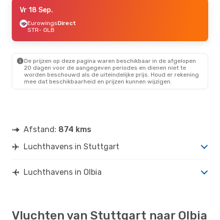
Vr 18 Sep.
Vr 18 Sep.
- Ma 21 Sep.
Eurowings
Eurowings
Direct
Direct
STR
STR
- OLB
- OLB
Eurowings
Direct
OLB
- STR
De prijzen op deze pagina waren beschikbaar in de afgelopen
Za 22 Aug.
- Za 29 Aug.
20 dagen voor de aangegeven periodes en dienen niet te
worden beschouwd als de uiteindelijke prijs. Houd er rekening
Eurowings
Direct
mee dat beschikbaarheid en prijzen kunnen wijzigen.
STR
- OLB
Eurowings
Direct
OLB
- STR
Afstand:
874 kms
Luchthavens in Stuttgart
Luchthavens in Olbia
Vluchten van Stuttgart naar Olbia