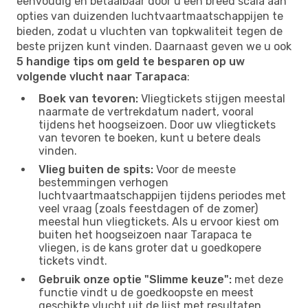
eenvoudig en betaalbaar door u een breed scala aan
opties van duizenden luchtvaartmaatschappijen te
bieden, zodat u vluchten van topkwaliteit tegen de
beste prijzen kunt vinden. Daarnaast geven we u ook
5 handige tips om geld te besparen op uw
volgende vlucht naar Tarapaca
:
Boek van tevoren:
Vliegtickets stijgen meestal
naarmate de vertrekdatum nadert, vooral
tijdens het hoogseizoen. Door uw vliegtickets
van tevoren te boeken, kunt u betere deals
vinden.
Vlieg buiten de spits:
Voor de meeste
bestemmingen verhogen
luchtvaartmaatschappijen tijdens periodes met
veel vraag (zoals feestdagen of de zomer)
meestal hun vliegtickets. Als u ervoor kiest om
buiten het hoogseizoen naar Tarapaca te
vliegen, is de kans groter dat u goedkopere
tickets vindt.
Gebruik onze optie "Slimme keuze":
met deze
functie vindt u de goedkoopste en meest
geschikte vlucht uit de lijst met resultaten