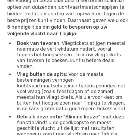
eenvoudig en betaalbaar door u een breed scala aan
opties van duizenden luchtvaartmaatschappijen te
bieden, zodat u vluchten van topkwaliteit tegen de
beste prijzen kunt vinden. Daarnaast geven we u ook
5 handige tips om geld te besparen op uw
volgende vlucht naar Tidjikja
:
Boek van tevoren:
Vliegtickets stijgen meestal
naarmate de vertrekdatum nadert, vooral
tijdens het hoogseizoen. Door uw vliegtickets
van tevoren te boeken, kunt u betere deals
vinden.
Vlieg buiten de spits:
Voor de meeste
bestemmingen verhogen
luchtvaartmaatschappijen tijdens periodes met
veel vraag (zoals feestdagen of de zomer)
meestal hun vliegtickets. Als u ervoor kiest om
buiten het hoogseizoen naar Tidjikja te vliegen,
is de kans groter dat u goedkopere tickets vindt.
Gebruik onze optie "Slimme keuze":
met deze
functie vindt u de goedkoopste en meest
geschikte vlucht uit de lijst met resultaten
wanneer u zoekt naar vluchten naar Tidjikja