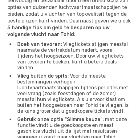
eenvoudig en betaalbaar door u een breed scala aan
opties van duizenden luchtvaartmaatschappijen te
bieden, zodat u vluchten van topkwaliteit tegen de
beste prijzen kunt vinden. Daarnaast geven we u ook
5 handige tips om geld te besparen op uw
volgende vlucht naar Tohid
:
Boek van tevoren:
Vliegtickets stijgen meestal
naarmate de vertrekdatum nadert, vooral
tijdens het hoogseizoen. Door uw vliegtickets
van tevoren te boeken, kunt u betere deals
vinden.
Vlieg buiten de spits:
Voor de meeste
bestemmingen verhogen
luchtvaartmaatschappijen tijdens periodes met
veel vraag (zoals feestdagen of de zomer)
meestal hun vliegtickets. Als u ervoor kiest om
buiten het hoogseizoen naar Tohid te vliegen, is
de kans groter dat u goedkopere tickets vindt.
Gebruik onze optie "Slimme keuze":
met deze
functie vindt u de goedkoopste en meest
geschikte vlucht uit de lijst met resultaten
wanneer u zoekt naar vluchten naar Tohid