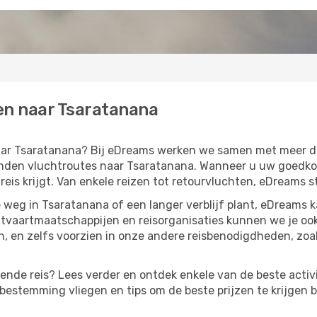
en naar Tsaratanana
 naar Tsaratanana? Bij eDreams werken we samen met meer 
den vluchtroutes naar Tsaratanana. Wanneer u uw goedkope 
eis krijgt. Van enkele reizen tot retourvluchten, eDreams st
weg in Tsaratanana of een langer verblijf plant, eDreams 
htvaartmaatschappijen en reisorganisaties kunnen we je oo
 en zelfs voorzien in onze andere reisbenodigdheden, zoa
lgende reis? Lees verder en ontdek enkele van de beste activ
estemming vliegen en tips om de beste prijzen te krijgen b