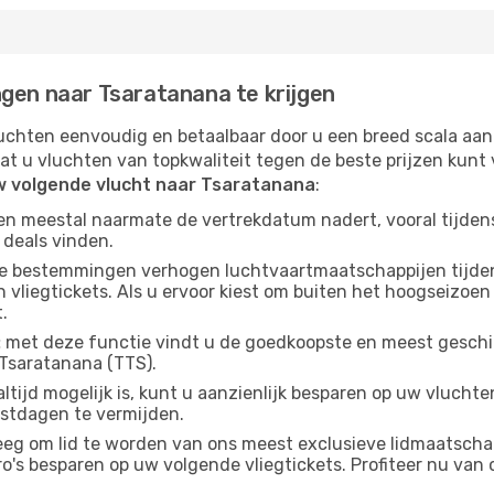
ngen naar Tsaratanana te krijgen
chten eenvoudig en betaalbaar door u een breed scala aan
at u vluchten van topkwaliteit tegen de beste prijzen kun
w volgende vlucht naar Tsaratanana
:
gen meestal naarmate de vertrekdatum nadert, vooral tijden
 deals vinden.
e bestemmingen verhogen luchtvaartmaatschappijen tijdens
vliegtickets. Als u ervoor kiest om buiten het hoogseizoen 
.
:
met deze functie vindt u de goedkoopste en meest geschikt
Tsaratanana (TTS).
altijd mogelijk is, kunt u aanzienlijk besparen op uw vluch
estdagen te vermijden.
g om lid te worden van ons meest exclusieve lidmaatschap
s besparen op uw volgende vliegtickets. Profiteer nu van o