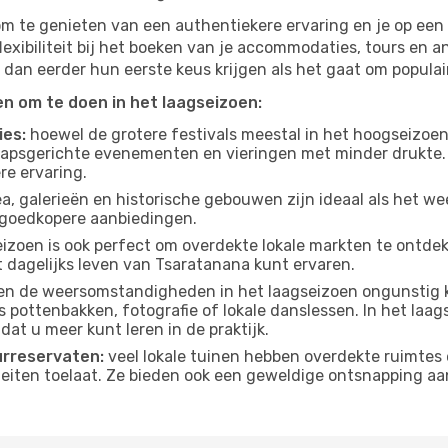
om te genieten van een authentiekere ervaring en je op een 
lexibiliteit bij het boeken van je accommodaties, tours en a
 dan eerder hun eerste keus krijgen als het gaat om populair
ten om te doen in het laagseizoen:
ies:
hoewel de grotere festivals meestal in het hoogseizoen 
apsgerichte evenementen en vieringen met minder drukte.
re ervaring.
, galerieën en historische gebouwen zijn ideaal als het weer
goedkopere aanbiedingen.
izoen is ook perfect om overdekte lokale markten te ontdek
 dagelijks leven van Tsaratanana kunt ervaren.
n de weersomstandigheden in het laagseizoen ongunstig k
s pottenbakken, fotografie of lokale danslessen. In het laag
dat u meer kunt leren in de praktijk.
urreservaten:
veel lokale tuinen hebben overdekte ruimtes 
eiten toelaat. Ze bieden ook een geweldige ontsnapping aa