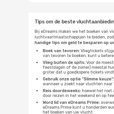
Tips om de beste vluchtaanbiedi
Bij eDreams maken we het boeken van vlu
luchtvaartmaatschappijen te bieden, zod
handige tips om geld te besparen op u
Boek van tevoren:
Vliegtickets stij
van tevoren te boeken, kunt u betere
Vlieg buiten de spits:
Voor de meest
feestdagen of de zomer) meestal hun 
groter dat u goedkopere tickets vindt
Gebruik onze optie "Slimme keuze"
wanneer u zoekt naar vluchten naar 
Reis doordeweeks:
hoewel het niet 
door reizen in het weekend en op fe
Word lid van eDreams Prime:
overwee
eDreams Prime kunt u honderden euro'
het boeken van uw vlucht.