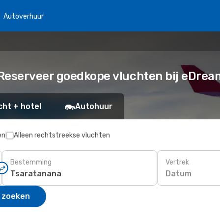
Autoverhuur
 Reserveer goedkope vluchten bij eDrea
cht + hotel
Autohuur
en
Alleen rechtstreekse vluchten
Bestemming
Vertrek
Datum
 zoeken