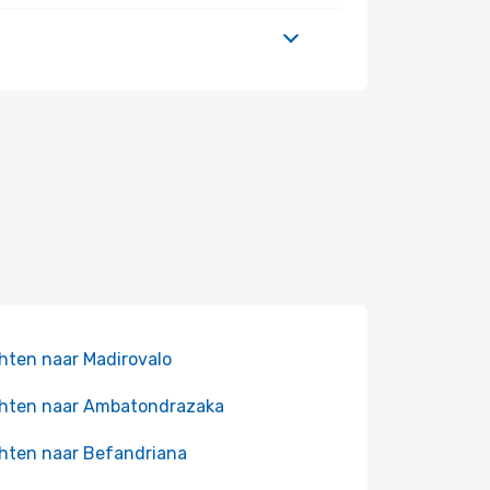
hten naar Madirovalo
hten naar Ambatondrazaka
hten naar Befandriana