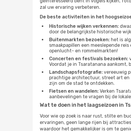
geïnteresseerd bent in vogels kijken, fo
zal uw ervaring verbeteren.
De beste activiteiten in het hoogseizo
Historische wijken verkennen:
dwaal
door de belangrijkste historische wi
Buitenmarkten bezoeken:
het is al
smaakpapillen een meeslepende reis e
openlucht- en rommelmarkten!
Concerten en festivals bezoeken:
v
Voordat je in Tsaratanana aankomt, b
Landschapsfotografie:
vereeuwig pr
prachtige architectuur, street art e
zijn om de stad te ontdekken.
Fietsen en wandelen:
Verken Tsarata
aanbevelingen te vragen bij de lokal
Wat te doen in het laagseizoen in 
Voor wie op zoek is naar rust, stilte en 
ervaringen, geen lange rijen bij attract
waardoor het gemakkelijker is om te geni