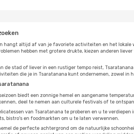
ezoeken
n hangt altijd af van je favoriete activiteiten en het loka
oblemen hebben met grotere drukte, kiezen anderen liever v
n de stad of liever in een rustiger tempo reist, Tsaratanana 
tiviteiten die je in Tsaratanana kunt ondernemen, zowel in 
Tsaratanana
gseizoen biedt een zonnige hemel en aangename temperaturen
nnen, deel te nemen aan culturele festivals of te ontspan
elicatessen van Tsaratanana te proberen en u te verdiepen 
ts, bistro's en foodmarkten om u te laten verwennen.
 hemel de perfecte achtergrond om de natuurlijke schoonhe