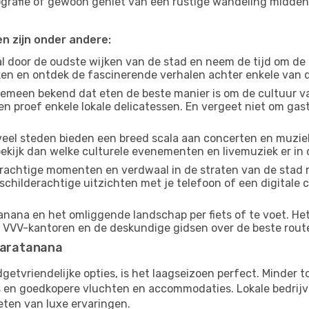
tografie of gewoon geniet van een rustige wandeling midde
en zijn onder andere:
 door de oudste wijken van de stad en neem de tijd om de
jken en ontdek de fascinerende verhalen achter enkele van
gemeen bekend dat eten de beste manier is om de cultuur va
n proef enkele lokale delicatessen. En vergeet niet om ga
eel steden bieden een breed scala aan concerten en muziek
ekijk dan welke culturele evenementen en livemuziek er in 
achtige momenten en verdwaal in de straten van de stad 
n schilderachtige uitzichten met je telefoon of een digital
nana en het omliggende landschap per fiets of te voet. Het 
e VVV-kantoren en de deskundige gidsen over de beste rout
Tsaratanana
budgetvriendelijke opties, is het laagseizoen perfect. Minder
ies en goedkopere vluchten en accommodaties. Lokale bedrijv
eten van luxe ervaringen.