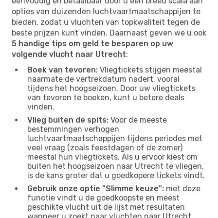
eenvoudig en betaalbaar door u een breed scala aan
opties van duizenden luchtvaartmaatschappijen te
bieden, zodat u vluchten van topkwaliteit tegen de
beste prijzen kunt vinden. Daarnaast geven we u ook
5 handige tips om geld te besparen op uw
volgende vlucht naar Utrecht
:
Boek van tevoren:
Vliegtickets stijgen meestal
naarmate de vertrekdatum nadert, vooral
tijdens het hoogseizoen. Door uw vliegtickets
van tevoren te boeken, kunt u betere deals
vinden.
Vlieg buiten de spits:
Voor de meeste
bestemmingen verhogen
luchtvaartmaatschappijen tijdens periodes met
veel vraag (zoals feestdagen of de zomer)
meestal hun vliegtickets. Als u ervoor kiest om
buiten het hoogseizoen naar Utrecht te vliegen,
is de kans groter dat u goedkopere tickets vindt.
Gebruik onze optie "Slimme keuze":
met deze
functie vindt u de goedkoopste en meest
geschikte vlucht uit de lijst met resultaten
wanneer u zoekt naar vluchten naar Utrecht