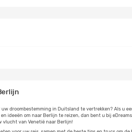
erlijn
ar uw droombestemming in Duitsland te vertrekken? Als u ee
ie en ideeën om naar Berlijn te reizen, dan bent u bij eDream
vlucht van Venetië naar Berlijn!
eten voor uw reis, samen met de beste tips en trucs om de 