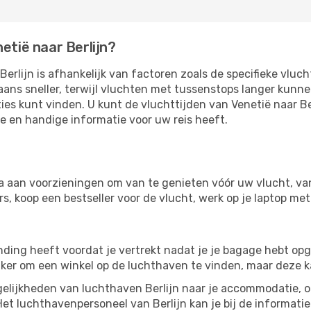
etië naar Berlijn?
erlijn is afhankelijk van factoren zoals de specifieke vluc
aans sneller, terwijl vluchten met tussenstops langer kunn
ies kunt vinden. U kunt de vluchttijden van Venetië naar Be
te en handige informatie voor uw reis heeft.
a aan voorzieningen om van te genieten vóór uw vlucht, va
, koop een bestseller voor de vlucht, werk op je laptop met 
nding heeft voordat je vertrekt nadat je je bagage hebt opg
ijker om een ​​winkel op de luchthaven te vinden, maar deze 
lijkheden van luchthaven Berlijn naar je accommodatie, of 
et luchthavenpersoneel van Berlijn kan je bij de informatie