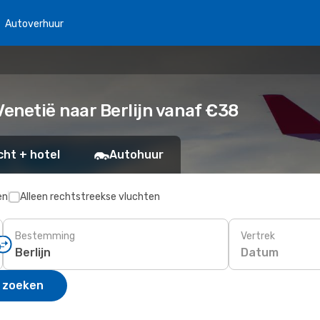
Autoverhuur
enetië naar Berlijn vanaf €38
cht + hotel
Autohuur
en
Alleen rechtstreekse vluchten
Bestemming
Vertrek
Datum
 zoeken