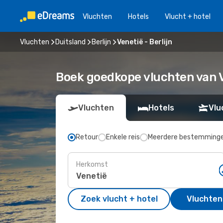
Vluchten
Hotels
Vlucht + hotel
Vluchten
Duitsland
Berlijn
Venetië - Berlijn
Boek goedkope vluchten van V
Vluchten
Hotels
Vlu
Retour
Enkele reis
Meerdere bestemming
Herkomst
Zoek vlucht + hotel
Vluchten