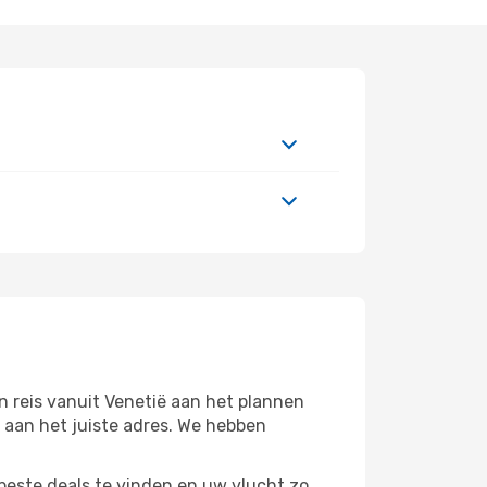
n reis vanuit Venetië aan het plannen
s aan het juiste adres. We hebben
beste deals te vinden en uw vlucht zo