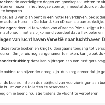
boeken:
de voordeligste dagen om goedkope vluchten te vi
ten en reizen in het hoogseizoen zijn meestal duurder, d
 te besparen.
ips:
als u van plan bent in een hotel te verblijven, bekijk 
een auto te huren in Duitsland, kan eDreams u aantrekkelijk
iedingen:
door lid te worden van eDreams Prime, krijgt u he
n autohuur, met als bijkomend voordeel dat u flexibeler en 
egen van luchthaven Venetië naar luchthaven Be
 deze route boeken en krijgt u doorgaans toegang tot vers
euren. Om je reis nog aangenamer te maken, kun je ook de 
sonderdrukking:
deze kan bijdragen aan een rustigere omg
de cabine kan bijzonder droog zijn, dus zorg ervoor dat je 
r de beenruimte en de nabijheid van voorzieningen aan boord
 de buurt van de toiletten te reserveren.
eg om je beencirculatie tijdens de vlucht te verbeteren.