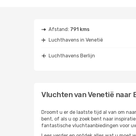
Afstand:
791 kms
Luchthavens in Venetië
Luchthavens Berlijn
Vluchten van Venetië naar B
Droomt u er de laatste tijd al van om na
bent, of als u op zoek bent naar inspirat
fantastische vluchtaanbiedingen voor uw 
Lees verder en ontdek alles wat u moet w