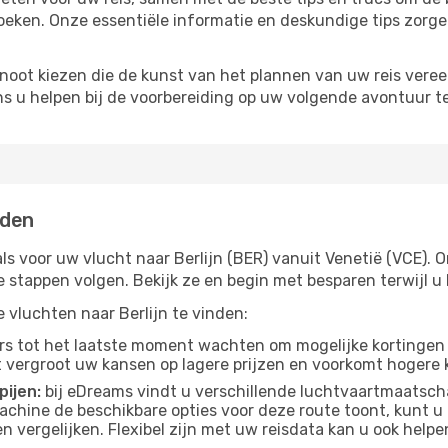
oeken. Onze essentiële informatie en deskundige tips zorgen
noot kiezen die de kunst van het plannen van uw reis vere
ns u helpen bij de voorbereiding op uw volgende avontuur te
nden
ls voor uw vlucht naar Berlijn (BER) vanuit Venetië (VCE). O
ge stappen volgen. Bekijk ze en begin met besparen terwijl
e vluchten naar Berlijn te vinden:
s tot het laatste moment wachten om mogelijke kortingen 
t vergroot uw kansen op lagere prijzen en voorkomt hogere k
pijen:
bij eDreams vindt u verschillende luchtvaartmaatsch
achine de beschikbare opties voor deze route toont, kunt u
 vergelijken. Flexibel zijn met uw reisdata kan u ook helpe