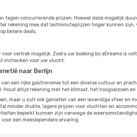
s
n tegen concurrerende prijzen. Hoewel deze mogelijk duurde
ter rekening mee dat lastminuteprijzen hoger kunnen zijn, v
op betere deals.
 voor vertrek mogelijk. Zodra uw boeking bij eDreams is vol
nt inchecken voor uw vlucht.
enetië naar Berlijn
 van een rijke gastronomie tot een diverse cultuur en prach
 Houd altijd rekening met het klimaat, het hoogseizoen en h
en, maar u zult ook genieten van een levendige sfeer en me
al minder drukte, lagere prijzen voor vluchten en accommod
viteiten beperkt kunnen zijn vanwege de weersomstandighed
gt voor een meeslependere ervaring.