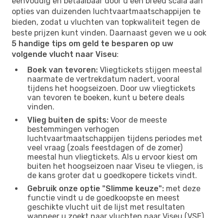
eenvoudig en betaalbaar door u een breed scala aan
opties van duizenden luchtvaartmaatschappijen te
bieden, zodat u vluchten van topkwaliteit tegen de
beste prijzen kunt vinden. Daarnaast geven we u ook
5 handige tips om geld te besparen op uw
volgende vlucht naar Viseu
:
Boek van tevoren:
Vliegtickets stijgen meestal
naarmate de vertrekdatum nadert, vooral
tijdens het hoogseizoen. Door uw vliegtickets
van tevoren te boeken, kunt u betere deals
vinden.
Vlieg buiten de spits:
Voor de meeste
bestemmingen verhogen
luchtvaartmaatschappijen tijdens periodes met
veel vraag (zoals feestdagen of de zomer)
meestal hun vliegtickets. Als u ervoor kiest om
buiten het hoogseizoen naar Viseu te vliegen, is
de kans groter dat u goedkopere tickets vindt.
Gebruik onze optie "Slimme keuze":
met deze
functie vindt u de goedkoopste en meest
geschikte vlucht uit de lijst met resultaten
wanneer u zoekt naar vluchten naar Viseu (VSE).