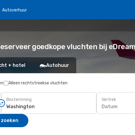
Autoverhuur
Reserveer goedkope vluchten bij eDrea
cht + hotel
Autohuur
en
Alleen rechtstreekse vluchten
Bestemming
Vertrek
Datum
 zoeken