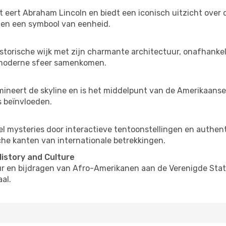
rt Abraham Lincoln en biedt een iconisch uitzicht over d
 en een symbool van eenheid.
torische wijk met zijn charmante architectuur, onafhankelij
, moderne sfeer samenkomen.
mineert de skyline en is het middelpunt van de Amerikaanse
 beïnvloeden.
el mysteries door interactieve tentoonstellingen en authe
che kanten van internationale betrekkingen.
istory and Culture
r en bijdragen van Afro-Amerikanen aan de Verenigde State
al.