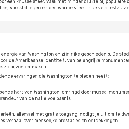
or een knusse sfeer, vaak met minder drukte bij populaire
ies, voorstellingen en een warme sfeer in de vele restauran
 de energie van Washington en zijn rijke geschiedenis. De s
oor de Amerikaanse identiteit, van belangrijke monumenten
ek zo bijzonder maken.
idende ervaringen die Washington te bieden heeft:
loppende hart van Washington, omringd door musea, monumen
randeur van de natie voelbaar is.
erieën, allemaal met gratis toegang, nodigt je uit om te d
ek verhaal over menselijke prestaties en ontdekkingen.