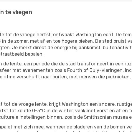
n te vliegen
te tot de vroege herfst, ontwaakt Washington echt. De te
in de zomer, met af en toe hogere pieken. De stad bruist v
gten. Je merkt direct de energie bij aankomst: buitenactivit
traatbeeld bepalen.
n de lente, een periode die de stad transformeert in een ro
sfeer met evenementen zoals Fourth of July-vieringen, in
 ritme verschuift naar buiten, met mensen die picknicken
t tot de vroege lente, krijgt Washington een andere, rustig
erfst tot koude 0-5°C in de winter, vaak met vorst en af en
 culturele instellingen binnen, zoals de Smithsonian musea e
enpalet met zich mee, wanneer de bladeren van de bomen ve