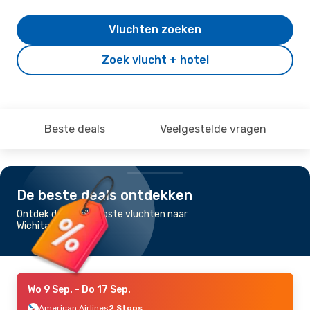
Vluchten zoeken
Zoek vlucht + hotel
Beste deals
Veelgestelde vragen
De beste deals ontdekken
Ontdek de goedkoopste vluchten naar
Wichita Falls
Wo 9 Sep.
- Do 17 Sep.
American Airlines
2 Stops