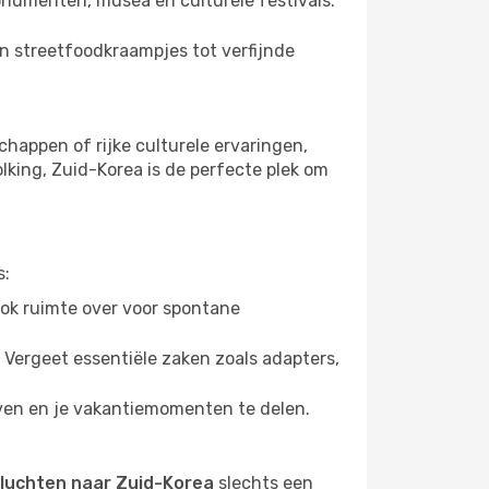
onumenten, musea en culturele festivals.
an streetfoodkraampjes tot verfijnde
happen of rijke culturele ervaringen,
lking, Zuid-Korea is de perfecte plek om
s:
ook ruimte over voor spontane
. Vergeet essentiële zaken zoals adapters,
ijven en je vakantiemomenten te delen.
luchten naar Zuid-Korea
slechts een