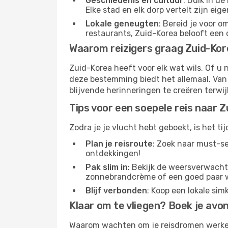
Geschiedenis en cultuur
: Duik in d
Elke stad en elk dorp vertelt zijn eige
Lokale geneugten
: Bereid je voor 
restaurants, Zuid-Korea belooft een cu
Waarom reizigers graag Zuid-Ko
Zuid-Korea heeft voor elk wat wils. Of u
deze bestemming biedt het allemaal. Van 
blijvende herinneringen te creëren terwi
Tips voor een soepele reis naar 
Zodra je je vlucht hebt geboekt, is het tij
Plan je reisroute
: Zoek naar must-se
ontdekkingen!
Pak slim in
: Bekijk de weersverwachti
zonnebrandcrème of een goed paar 
Blijf verbonden
: Koop een lokale si
Klaar om te vliegen? Boek je avo
Waarom wachten om je reisdromen werkel