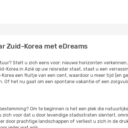
ar Zuid-Korea met eDreams
uur? Stelt u zich eens voor: nieuwe horizonten verkennen,
d-Korea in Azië op uw reisradar staat, staat u een verras
orea een fluitje van een cent, waardoor u meer tijd (en g
. Of het nu gaat om een ​​spontane vakantie of een zorgvul
estemming? Om te beginnen is het een plek die natuurlijke
u zich voor dat u door levendige stadsstraten slentert, om
ver door prachtige landschappen of verliest u zich in de dru
oor ieder wat wils.