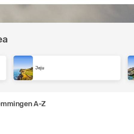
ea
Jeju
temmingen A-Z