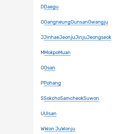
D
Daegu
G
Gangneung
Gunsan
Gwangju
J
Jinhae
Jeonju
Jinju
Jeongseok
M
Mokpo
Muan
O
Osan
P
Pohang
S
Sokcho
Samcheok
Suwon
U
Ulsan
W
Won Ju
Wonju